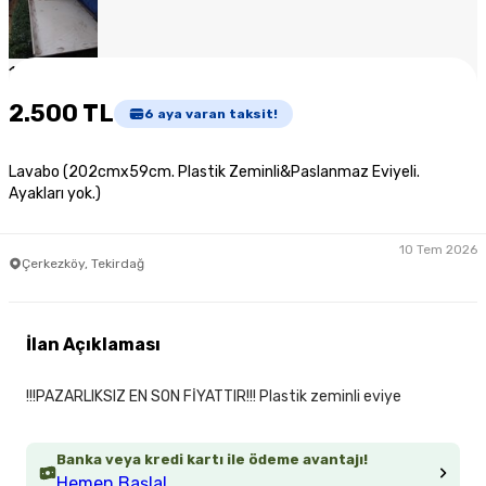
1
/
3
2.500 TL
6
aya varan taksit!
Lavabo (202cmx59cm. Plastik Zeminli&Paslanmaz Eviyeli.
Ayakları yok.)
10 Tem 2026
Çerkezköy, Tekirdağ
İlan Açıklaması
!!!PAZARLIKSIZ EN SON FİYATTIR!!! Plastik zeminli eviye
Banka veya kredi kartı ile ödeme avantajı!
Hemen Başla!