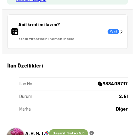
Acil kredi mi lazım?
Yeni
Kredi fırsatlarını hemen incele!
İlan Özellikleri
İlan No
933408717
Durum
2. El
Marka
Diğer
A. H. M. T.
Başarılı Satıcı 5.0