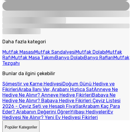
Daha fazla kategori
Mutfak Masası
Mutfak Sandalyesi
Mutfak Dolabı
Mutfak
Rafı
Mutfak Masa Takımı
Banyo Dolabı
Banyo Rafları
Mutfak
Tezgahı
Bunlar da ilgini çekebilir
Sömestir ve Karne Hediyesi
Doğum Günü Hediye ve
Fikirleri
Araba İlanı Ver, Arabanı Hızlıca Sat
Anneye Ne
Hediye Ne Alınır? Anneye Hediye Fikirleri
Babaya Ne
Hediye Ne Alınır? Babaya Hediye Fikirleri
Çeyiz Listesi
2026 - Çeyiz Seti ve Hesaplı Fiyatlar
Arabam Kaç Para
Eder? Arabanın Değerini Öğren
Yılbaşı Hediyeleri
Ev
Hediyesi Ne Alınır? Yeni Ev Hediyesi Fikirleri
Popüler Kategoriler