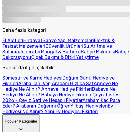
Daha fazla kategori
El Aletleri
Hırdavat
Banyo Yapı Malzemeleri
Elektrik &
Tesisat Malzemeleri
Güvenlik Ürünleri
Su Arıtma ve
Sulama
Jeneratör
Mangal & Barbekü
Bahçe Makinesi
Bahçe
Dekorasyonu
Çiçek Bakımı & Bitki Yetiştirme
Bunlar da ilgini çekebilir
Sömestir ve Karne Hediyesi
Doğum Günü Hediye ve
Fikirleri
Araba İlanı Ver, Arabanı Hızlıca Sat
Anneye Ne
Hediye Ne Alınır? Anneye Hediye Fikirleri
Babaya Ne
Hediye Ne Alınır? Babaya Hediye Fikirleri
Çeyiz Listesi
2026 - Çeyiz Seti ve Hesaplı Fiyatlar
Arabam Kaç Para
Eder? Arabanın Değerini Öğren
Yılbaşı Hediyeleri
Ev
Hediyesi Ne Alınır? Yeni Ev Hediyesi Fikirleri
Popüler Kategoriler