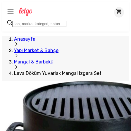
Anasayfa
Yapı Market & Bahçe
Mangal & Barbekü
Lava Döküm Yuvarlak Mangal Izgara Set