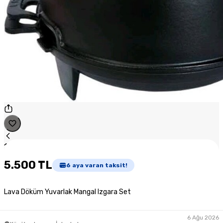
1
/
1
5.500 TL
6
aya varan taksit!
Lava Döküm Yuvarlak Mangal Izgara Set
6 Ağu 2026