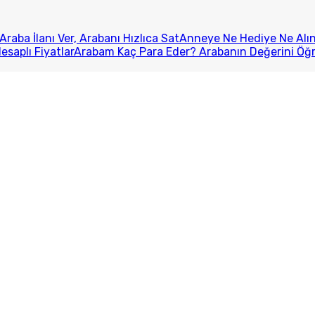
Araba İlanı Ver, Arabanı Hızlıca Sat
Anneye Ne Hediye Ne Alını
esaplı Fiyatlar
Arabam Kaç Para Eder? Arabanın Değerini Öğ