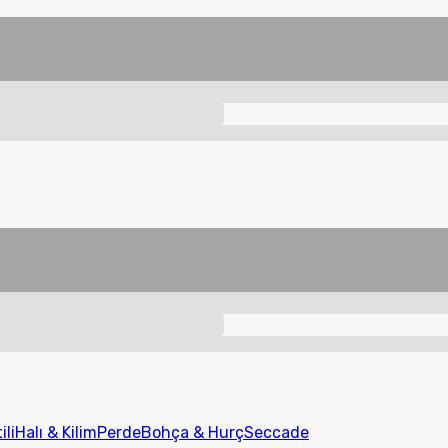
ili
Halı & Kilim
Perde
Bohça & Hurç
Seccade