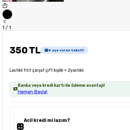
1
/
1
350 TL
6
aya varan taksit!
Lastikli fıtıt çarşaf çift kişilik + 2yastıklı
Banka veya kredi kartı ile ödeme avantajı!
Hemen Başla!
Acil kredi mi lazım?