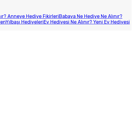
r? Anneye Hediye Fikirleri
Babaya Ne Hediye Ne Alınır?
ren
Yılbaşı Hediyeleri
Ev Hediyesi Ne Alınır? Yeni Ev Hediyesi