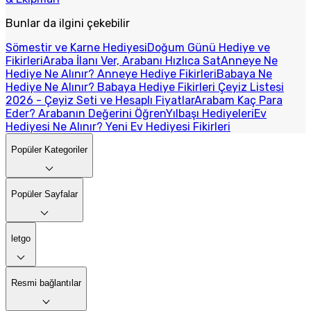
Bunlar da ilgini çekebilir
Sömestir ve Karne Hediyesi
Doğum Günü Hediye ve
Fikirleri
Araba İlanı Ver, Arabanı Hızlıca Sat
Anneye Ne
Hediye Ne Alınır? Anneye Hediye Fikirleri
Babaya Ne
Hediye Ne Alınır? Babaya Hediye Fikirleri
Çeyiz Listesi
2026 - Çeyiz Seti ve Hesaplı Fiyatlar
Arabam Kaç Para
Eder? Arabanın Değerini Öğren
Yılbaşı Hediyeleri
Ev
Hediyesi Ne Alınır? Yeni Ev Hediyesi Fikirleri
Popüler Kategoriler
Popüler Sayfalar
letgo
Resmi bağlantılar