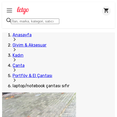
Anasayfa
Giyim & Aksesuar
Kadın
Çanta
Portföy & El Çantası
laptop/notebook çantası sıfır