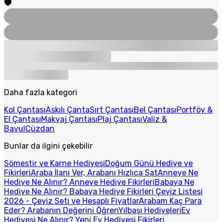
Daha fazla kategori
Kol Çantası
Askılı Çanta
Sırt Çantası
Bel Çantası
Portföy &
El Çantası
Makyaj Çantası
Plaj Çantası
Valiz &
Bavul
Cüzdan
Bunlar da ilgini çekebilir
Sömestir ve Karne Hediyesi
Doğum Günü Hediye ve
Fikirleri
Araba İlanı Ver, Arabanı Hızlıca Sat
Anneye Ne
Hediye Ne Alınır? Anneye Hediye Fikirleri
Babaya Ne
Hediye Ne Alınır? Babaya Hediye Fikirleri
Çeyiz Listesi
2026 - Çeyiz Seti ve Hesaplı Fiyatlar
Arabam Kaç Para
Eder? Arabanın Değerini Öğren
Yılbaşı Hediyeleri
Ev
Hediyesi Ne Alınır? Yeni Ev Hediyesi Fikirleri