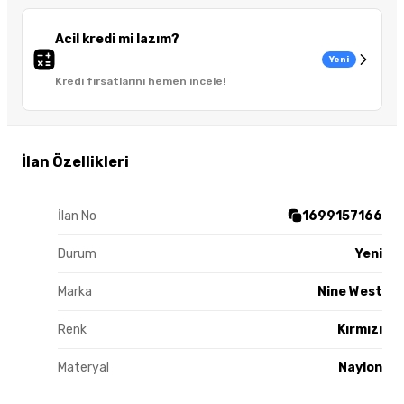
Acil kredi mi lazım?
Yeni
Kredi fırsatlarını hemen incele!
İlan Özellikleri
İlan No
1699157166
Durum
Yeni
Marka
Nine West
Renk
Kırmızı
Materyal
Naylon