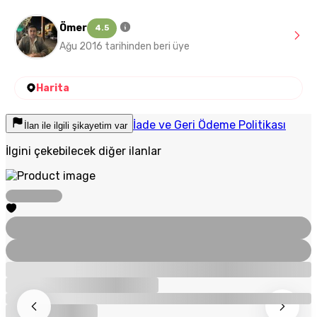
Ömer
4.5
Ağu 2016 tarihinden beri üye
Harita
İade ve Geri Ödeme Politikası
İlan ile ilgili şikayetim var
İlgini çekebilecek diğer ilanlar