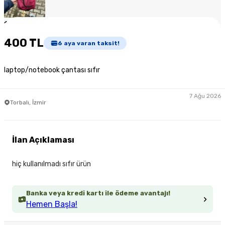
1
/
3
400 TL
6
aya varan taksit!
laptop/notebook çantası sıfır
7 Ağu 2026
Torbalı, İzmir
İlan Açıklaması
hiç kullanılmadı sıfır ürün
Banka veya kredi kartı ile ödeme avantajı!
Hemen Başla!