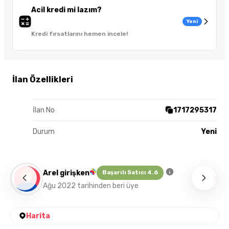
Acil kredi mi lazım?
Yeni
Kredi fırsatlarını hemen incele!
İlan Özellikleri
İlan No
1717295317
Durum
Yeni
Arel girişken
Başarılı Satıcı 4.6
Ağu 2022 tarihinden beri üye
Harita