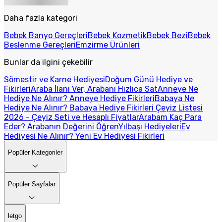
Daha fazla kategori
Bebek Banyo Gereçleri
Bebek Kozmetik
Bebek Bezi
Bebek
Beslenme Gereçleri
Emzirme Ürünleri
Bunlar da ilgini çekebilir
Sömestir ve Karne Hediyesi
Doğum Günü Hediye ve
Fikirleri
Araba İlanı Ver, Arabanı Hızlıca Sat
Anneye Ne
Hediye Ne Alınır? Anneye Hediye Fikirleri
Babaya Ne
Hediye Ne Alınır? Babaya Hediye Fikirleri
Çeyiz Listesi
2026 - Çeyiz Seti ve Hesaplı Fiyatlar
Arabam Kaç Para
Eder? Arabanın Değerini Öğren
Yılbaşı Hediyeleri
Ev
Hediyesi Ne Alınır? Yeni Ev Hediyesi Fikirleri
Popüler Kategoriler
Popüler Sayfalar
letgo