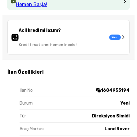
Hemen Başla!
Acil kredi mi lazım?
Yeni
Kredi fırsatlarını hemen incele!
İlan Özellikleri
İlan No
1684953194
Durum
Yeni
Tür
Direksiyon Simidi
Araç Markası
Land Rover