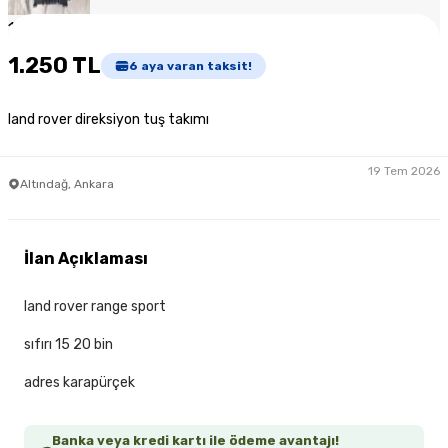
1
/
4
1.250 TL
6
aya varan taksit!
land rover direksiyon tuş takımı
19 Tem 2026
Altındağ, Ankara
İlan Açıklaması
land rover range sport
sıfırı 15 20 bin
adres karapürçek
Banka veya kredi kartı ile ödeme avantajı!