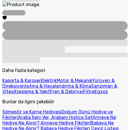
Daha fazla kategori
Kaporta & Karoser
Elektrik
Motor & Mekanik
Yürüyen &
Direksiyon
Isıtma & Havalandırma & Klima
Şanzıman &
Vites
Ateşleme & Yakıt
Fren & Debriyaj
Filtre
Egzoz
Bunlar da ilgini çekebilir
Sömestir ve Karne Hediyesi
Doğum Günü Hediye ve
Fikirleri
Araba İlanı Ver, Arabanı Hızlıca Sat
Anneye Ne
Hediye Ne Alınır? Anneye Hediye Fikirleri
Babaya Ne
Hediye Ne Alınır? Babaya Hediye Fikirleri
Çeyiz Listesi