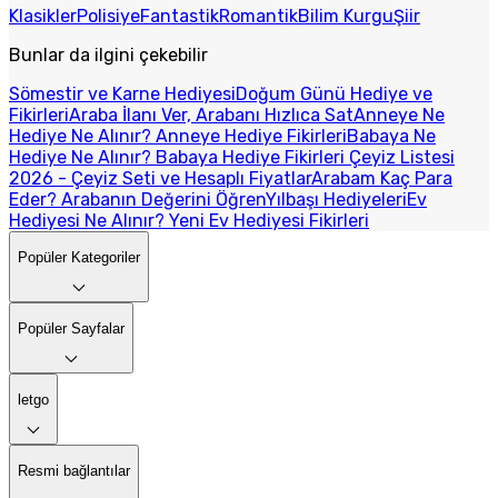
Klasikler
Polisiye
Fantastik
Romantik
Bilim Kurgu
Şiir
Bunlar da ilgini çekebilir
Sömestir ve Karne Hediyesi
Doğum Günü Hediye ve
Fikirleri
Araba İlanı Ver, Arabanı Hızlıca Sat
Anneye Ne
Hediye Ne Alınır? Anneye Hediye Fikirleri
Babaya Ne
Hediye Ne Alınır? Babaya Hediye Fikirleri
Çeyiz Listesi
2026 - Çeyiz Seti ve Hesaplı Fiyatlar
Arabam Kaç Para
Eder? Arabanın Değerini Öğren
Yılbaşı Hediyeleri
Ev
Hediyesi Ne Alınır? Yeni Ev Hediyesi Fikirleri
Popüler Kategoriler
Popüler Sayfalar
letgo
Resmi bağlantılar