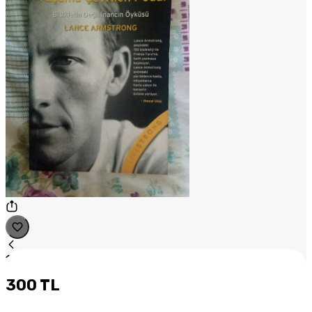
1
/
1
300 TL