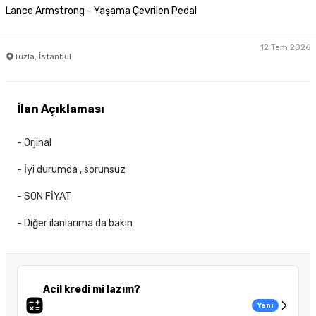
Lance Armstrong - Yaşama Çevrilen Pedal
12 Tem 2026
Tuzla, İstanbul
İlan Açıklaması
- Orjinal
- İyi durumda , sorunsuz
- SON FİYAT
- Diğer ilanlarıma da bakın
Acil kredi mi lazım?
Yeni