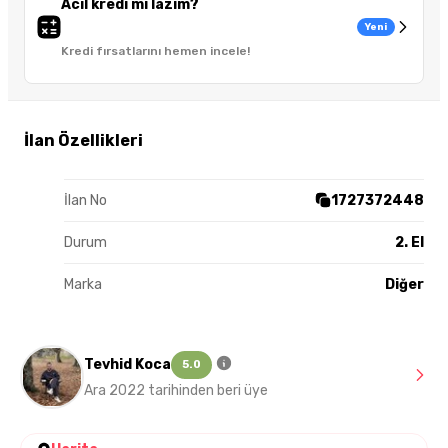
Acil kredi mi lazım?
Yeni
Kredi fırsatlarını hemen incele!
İlan Özellikleri
İlan No
1727372448
Durum
2. El
Marka
Diğer
Tevhid Koca
5.0
Ara 2022 tarihinden beri üye