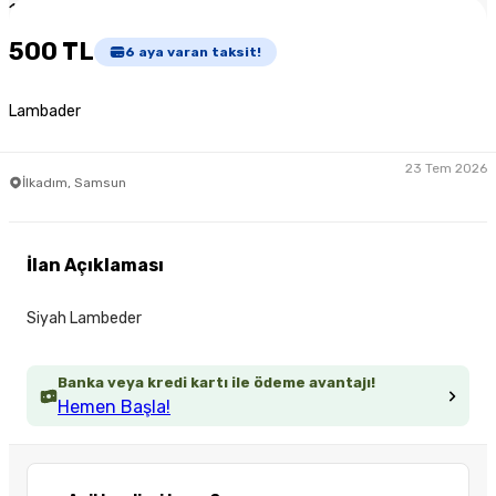
1
/
3
500 TL
6
aya varan taksit!
Lambader
23 Tem 2026
İlkadım, Samsun
İlan Açıklaması
Siyah Lambeder
Banka veya kredi kartı ile ödeme avantajı!
Hemen Başla!