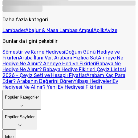
Daha fazla kategori
Lambader
Abajur & Masa Lambası
Ampul
Aplik
Avize
Bunlar da ilgini çekebilir
Sömestir ve Karne Hediyesi
Doğum Günü Hediye ve
Fikirleri
Araba İlanı Ver, Arabanı Hızlıca Sat
Anneye Ne
Hediye Ne Alınır? Anneye Hediye Fikirleri
Babaya Ne
Hediye Ne Alınır? Babaya Hediye Fikirleri
Çeyiz Listesi
2026 - Çeyiz Seti ve Hesaplı Fiyatlar
Arabam Kaç Para
Eder? Arabanın Değerini Öğren
Yılbaşı Hediyeleri
Ev
Hediyesi Ne Alınır? Yeni Ev Hediyesi Fikirleri
Popüler Kategoriler
Popüler Sayfalar
letgo