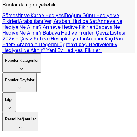
Bunlar da ilgini çekebilir
Sömestir ve Karne Hediyesi
Doğum Günü Hediye ve
Fikirleri
Araba İlanı Ver, Arabanı Hızlıca Sat
Anneye Ne
Hediye Ne Alınır? Anneye Hediye Fikirleri
Babaya Ne
Hediye Ne Alınır? Babaya Hediye Fikirleri
Çeyiz Listesi
2026 - Çeyiz Seti ve Hesaplı Fiyatlar
Arabam Kaç Para
Eder? Arabanın Değerini Öğren
Yılbaşı Hediyeleri
Ev
Hediyesi Ne Alınır? Yeni Ev Hediyesi Fikirleri
Popüler Kategoriler
Popüler Sayfalar
letgo
Resmi bağlantılar