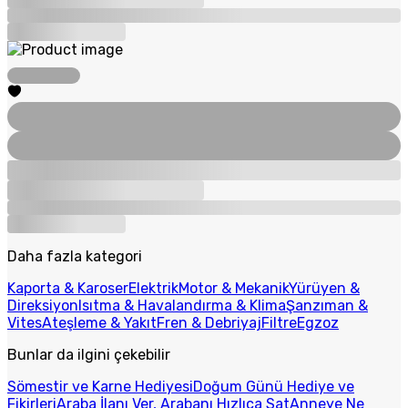
Daha fazla kategori
Kaporta & Karoser
Elektrik
Motor & Mekanik
Yürüyen &
Direksiyon
Isıtma & Havalandırma & Klima
Şanzıman &
Vites
Ateşleme & Yakıt
Fren & Debriyaj
Filtre
Egzoz
Bunlar da ilgini çekebilir
Sömestir ve Karne Hediyesi
Doğum Günü Hediye ve
Fikirleri
Araba İlanı Ver, Arabanı Hızlıca Sat
Anneye Ne