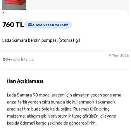
1
/
5
760 TL
6
aya varan taksit!
Lada Samara benzin pompası (otomatiği)
9 Tem 2026
Beyoğlu, İstanbul
İlan Açıklaması
Lada Samara 90 model aracım için almıştım geçen sene ama
arıza farklı yerden çıktı bunuda hiç kullanmadık takamadık
aracı sattım buda öyle kaldı, orijinal Rus malı ürün pirinç
malzeme, aldığım gibi veriyorum ihtiyaç görülsün, dileyene
kapıda ödemeli kargo şeklinde de gönderebilirim..