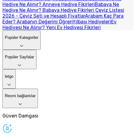
Hediye Ne Alınır? Anneye Hediye Fikirleri
Babaya Ne
Hediye Ne Alınır? Babaya Hediye Fikirleri
Çeyiz Listesi
2026 - Çeyiz Seti ve Hesaplı Fiyatlar
Arabam Kaç Para
Eder? Arabanın Değerini Öğren
Yılbaşı Hediyeleri
Ev
Hediyesi Ne Alınır? Yeni Ev Hediyesi Fikirleri
Popüler Kategoriler
Popüler Sayfalar
letgo
Resmi bağlantılar
Güven Damgası