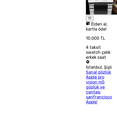
Elden al,
kartla öde!
10.000 TL
4
taksit
swatch çelik
erkek saat
İstanbul
,
Şişli
Sanal gözlük
Apple pro
vision m5
gözlük ve
çantası
sanfrancisco
Apple'