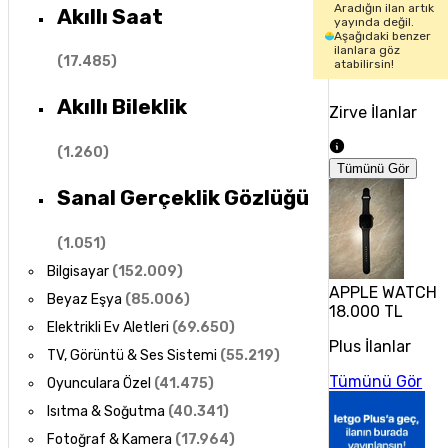
Aradığın ilan artık
Akıllı Saat
yayında değil.
Aşağıdaki benzer
ilanlara göz
(
17.485
)
atabilirsin!
Akıllı Bileklik
Zirve İlanlar
(
1.260
)
Tümünü Gör
Sanal Gerçeklik Gözlüğü
(
1.051
)
Bilgisayar
(
152.009
)
APPLE WATCH 1
Beyaz Eşya
(
85.006
)
18.000 TL
Elektrikli Ev Aletleri
(
69.650
)
Plus İlanlar
TV, Görüntü & Ses Sistemi
(
55.219
)
Tümünü Gör
Oyunculara Özel
(
41.475
)
Isıtma & Soğutma
(
40.341
)
Fotoğraf & Kamera
(
17.964
)