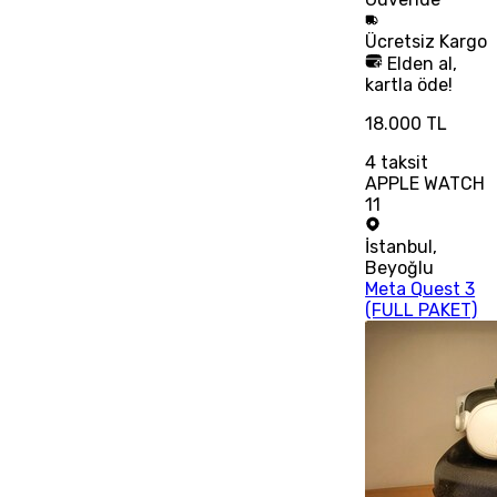
Ücretsiz
Kargo
Elden al,
kartla öde!
18.000 TL
4
taksit
APPLE WATCH
11
İstanbul
,
Beyoğlu
Meta Quest 3
(FULL PAKET)