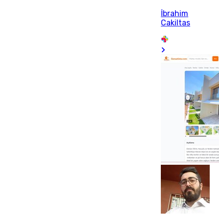
İbrahim
Cakiltas