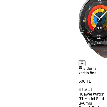
Elden al,
kartla öde!
500 TL
4
taksit
Huawei Watch
GT Model Saat
uyumlu