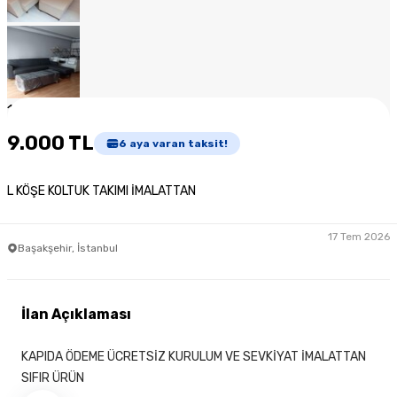
1
/
7
9.000 TL
6
aya varan taksit!
L KÖŞE KOLTUK TAKIMI İMALATTAN
17 Tem 2026
Başakşehir, İstanbul
İlan Açıklaması
KAPIDA ÖDEME ÜCRETSİZ KURULUM VE SEVKİYAT İMALATTAN
SIFIR ÜRÜN