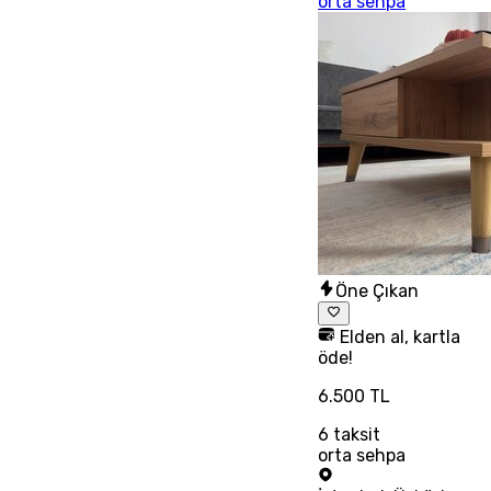
orta sehpa
Öne Çıkan
Elden al, kartla
öde!
6.500 TL
6
taksit
orta sehpa