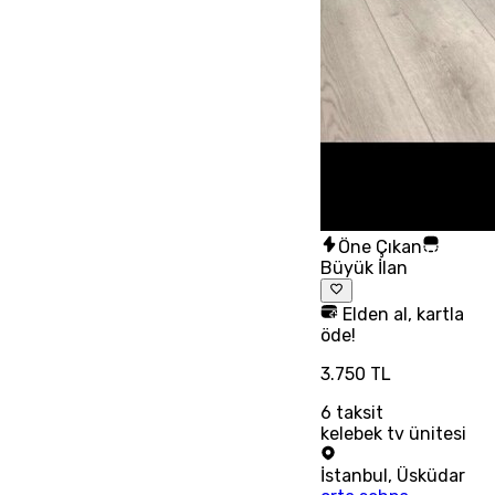
Öne Çıkan
Büyük İlan
Elden al, kartla
öde!
3.750 TL
6
taksit
kelebek tv ünitesi
İstanbul
,
Üsküdar