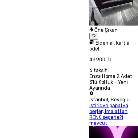
Öne Çıkan
Elden al, kartla
öde!
49.900 TL
6
taksit
Enza Home 2 Adet
3'lü Koltuk - Yeni
Ayarında
İstanbul
,
Beyoğlu
istiridye papatya
berjer, imalattan
RENK seçene?i
mevcut