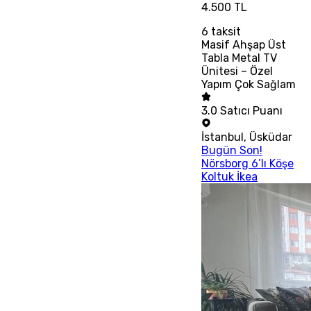
4.500 TL
6
taksit
Masif Ahşap Üst
Tabla Metal TV
Ünitesi – Özel
Yapım Çok Sağlam
3.0
Satıcı Puanı
İstanbul
,
Üsküdar
Bugün Son!
Nörsborg 6’lı Köşe
Koltuk İkea