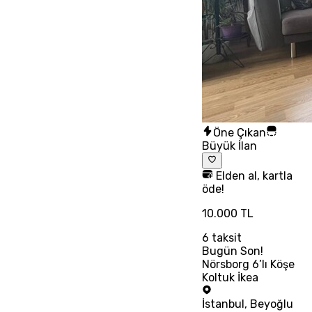
Öne Çıkan
Büyük İlan
Elden al, kartla
öde!
10.000 TL
6
taksit
Bugün Son!
Nörsborg 6’lı Köşe
Koltuk İkea
İstanbul
,
Beyoğlu