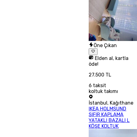
Öne Çıkan
Elden al, kartla
öde!
27.500 TL
6
taksit
koltuk takımı
İstanbul
,
Kağıthane
IKEA HOLMSUND
SIFIR KAPLAMA
YATAKLI BAZALI L
KÖŞE KOLTUK