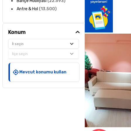
Bahçe Mobilyası
(
22.593
)
Antre & Hol
(
13.500
)
Konum
İl seçin
İlçe seçin
Mevcut konumu kullan