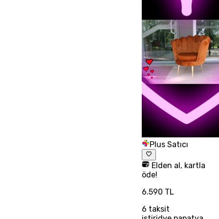
Plus Satıcı
Elden al, kartla
öde!
6.590 TL
6
taksit
istiridye papatya