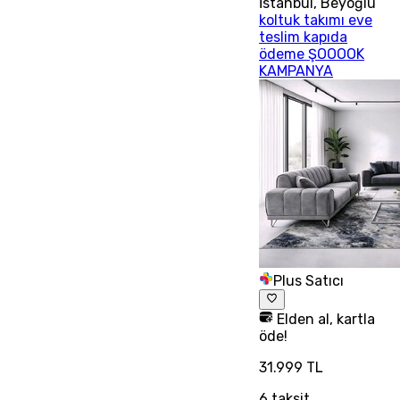
İstanbul
,
Beyoğlu
koltuk takımı eve
teslim kapıda
ödeme ŞOOOOK
KAMPANYA
Plus Satıcı
Elden al, kartla
öde!
31.999 TL
6
taksit