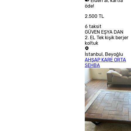
Elden al, kartla
öde!
2.500 TL
6
taksit
GÜVEN EŞYA DAN
2. EL Tek kişik berjer
koltuk
İstanbul
,
Beyoğlu
AHŞAP KARE ORTA
SEHBA