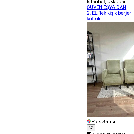
İstanbul
,
Üsküdar
GÜVEN EŞYA DAN
2. EL Tek kişik berjer
koltuk
Plus Satıcı