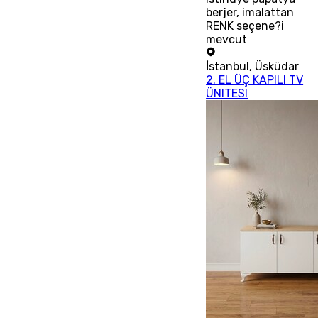
berjer, imalattan
RENK seçene?i
mevcut
İstanbul
,
Üsküdar
2. EL ÜÇ KAPILI TV
ÜNITESI