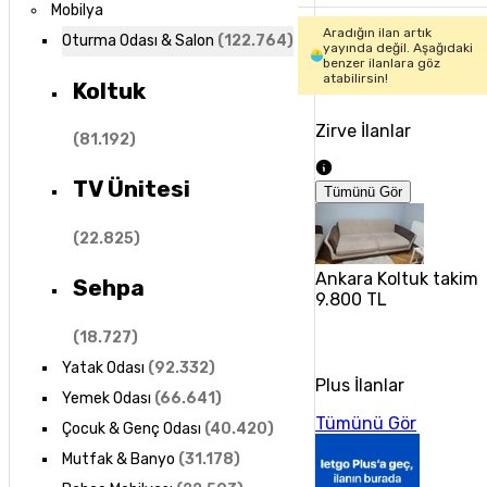
Mobilya
Aradığın ilan artık
Oturma Odası & Salon
(
122.764
)
yayında değil. Aşağıdaki
benzer ilanlara göz
atabilirsin!
Koltuk
Zirve İlanlar
(
81.192
)
TV Ünitesi
Tümünü Gör
(
22.825
)
Ankara Koltuk takimi
Sehpa
9.800 TL
(
18.727
)
Yatak Odası
(
92.332
)
Plus İlanlar
Yemek Odası
(
66.641
)
Tümünü Gör
Çocuk & Genç Odası
(
40.420
)
Mutfak & Banyo
(
31.178
)