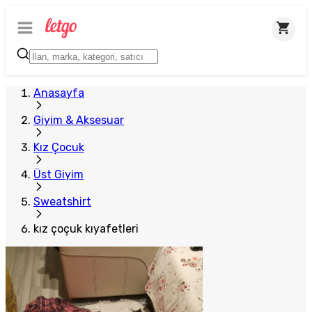
Anasayfa
Giyim & Aksesuar
Kız Çocuk
Üst Giyim
Sweatshirt
kız çoçuk kıyafetleri