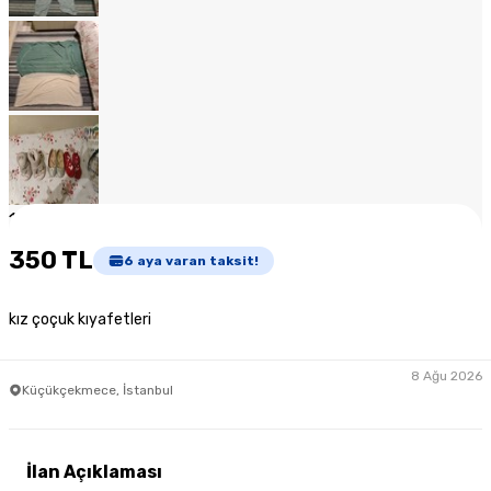
1
/
11
350 TL
6
aya varan taksit!
kız çoçuk kıyafetleri
8 Ağu 2026
Küçükçekmece, İstanbul
İlan Açıklaması