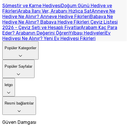
Sömestir ve Karne Hediyesi
Doğum Günü Hediye ve
Fikirleri
Araba İlanı Ver, Arabanı Hızlıca Sat
Anneye Ne
Hediye Ne Alınır? Anneye Hediye Fikirleri
Babaya Ne
Hediye Ne Alınır? Babaya Hediye Fikirleri
Çeyiz Listesi
2026 - Çeyiz Seti ve Hesaplı Fiyatlar
Arabam Kaç Para
Eder? Arabanın Değerini Öğren
Yılbaşı Hediyeleri
Ev
Hediyesi Ne Alınır? Yeni Ev Hediyesi Fikirleri
Popüler Kategoriler
Popüler Sayfalar
letgo
Resmi bağlantılar
Güven Damgası