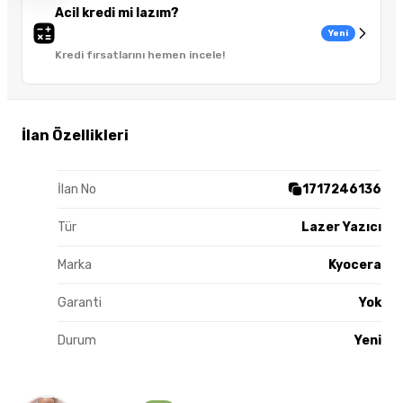
Acil kredi mi lazım?
Yeni
Kredi fırsatlarını hemen incele!
İlan Özellikleri
İlan No
1717246136
Tür
Lazer Yazıcı
Marka
Kyocera
Garanti
Yok
Durum
Yeni