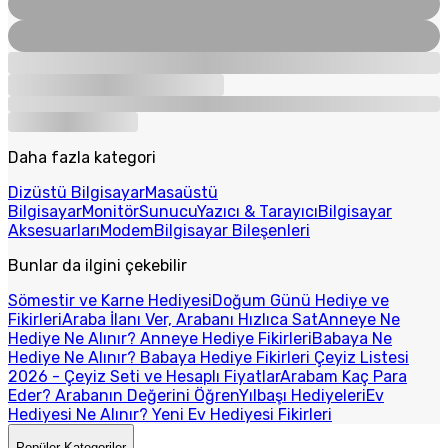
Daha fazla kategori
Dizüstü Bilgisayar
Masaüstü
Bilgisayar
Monitör
Sunucu
Yazıcı & Tarayıcı
Bilgisayar
Aksesuarları
Modem
Bilgisayar Bileşenleri
Bunlar da ilgini çekebilir
Sömestir ve Karne Hediyesi
Doğum Günü Hediye ve
Fikirleri
Araba İlanı Ver, Arabanı Hızlıca Sat
Anneye Ne
Hediye Ne Alınır? Anneye Hediye Fikirleri
Babaya Ne
Hediye Ne Alınır? Babaya Hediye Fikirleri
Çeyiz Listesi
2026 - Çeyiz Seti ve Hesaplı Fiyatlar
Arabam Kaç Para
Eder? Arabanın Değerini Öğren
Yılbaşı Hediyeleri
Ev
Hediyesi Ne Alınır? Yeni Ev Hediyesi Fikirleri
Popüler Kategoriler