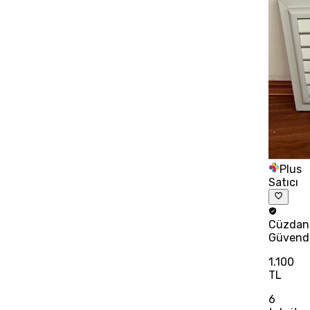
Plus
Satıcı
Cüzdan
Güvend
1.100
TL
6