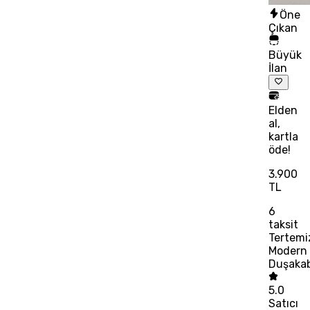
Öne
Çıkan
Büyük
İlan
Elden
al,
kartla
öde!
3.900
TL
6
taksit
Tertemi
Modern
Duşaka
5.0
Satıcı