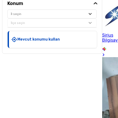
Konum
İl seçin
İlçe seçin
Sirius
Mevcut konumu kullan
Bilgisay