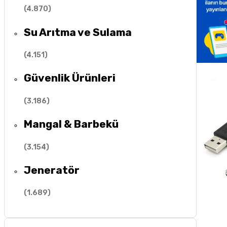
(
4.870
)
Su Arıtma ve Sulama
(
4.151
)
Güvenlik Ürünleri
(
3.186
)
Mangal & Barbekü
(
3.154
)
Jeneratör
(
1.689
)