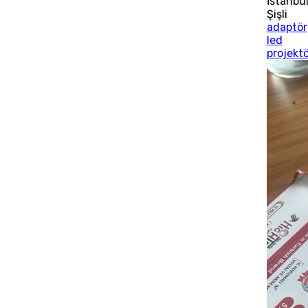
İstanbu
Şişli
adaptör
led
projektö