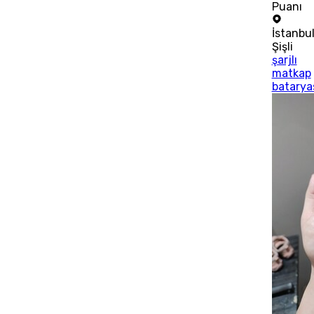
Puanı
İstanbu
Şişli
şarjlı
matkap
batarya