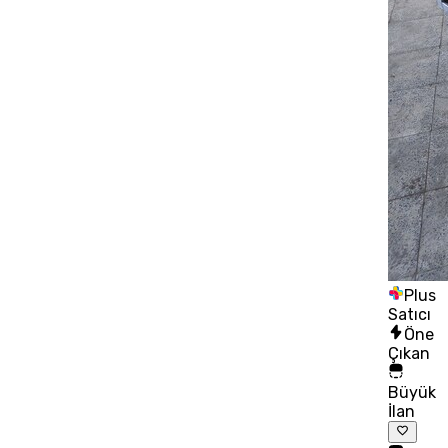
Plus
Satıcı
Öne
Çıkan
Büyük
İlan