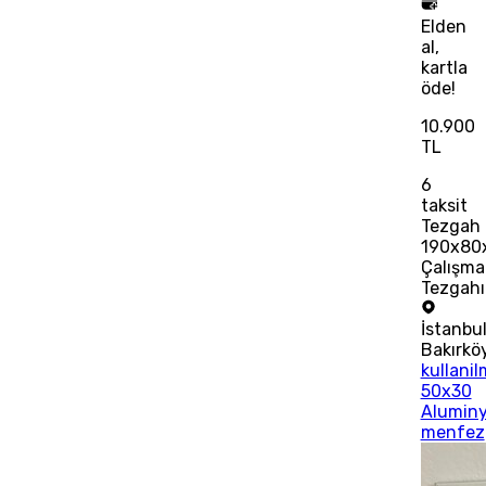
Elden
al,
kartla
öde!
10.900
TL
6
taksit
Tezgah
190x80
Çalışma
Tezgahı
İstanbu
Bakırkö
kullani
50x30
Alumin
menfez