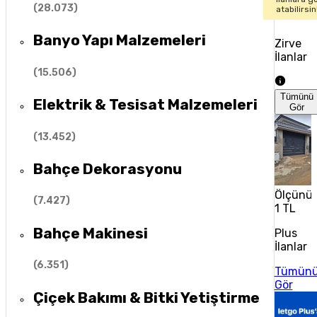
(
28.073
)
atabilirsin
Banyo Yapı Malzemeleri
Zirve
İlanlar
(
15.506
)
Tümünü
Elektrik & Tesisat Malzemeleri
Gör
(
13.452
)
Bahçe Dekorasyonu
Ölçünüz
(
7.427
)
1 TL
Bahçe Makinesi
Plus
İlanlar
(
6.351
)
Tümün
Gör
Çiçek Bakımı & Bitki Yetiştirme