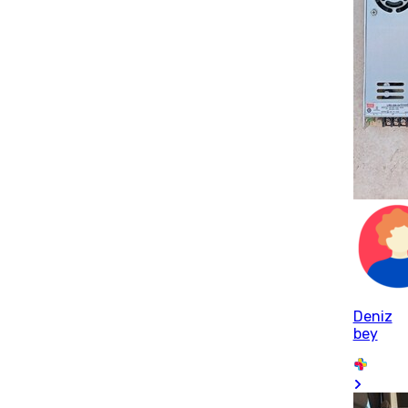
Deniz
bey