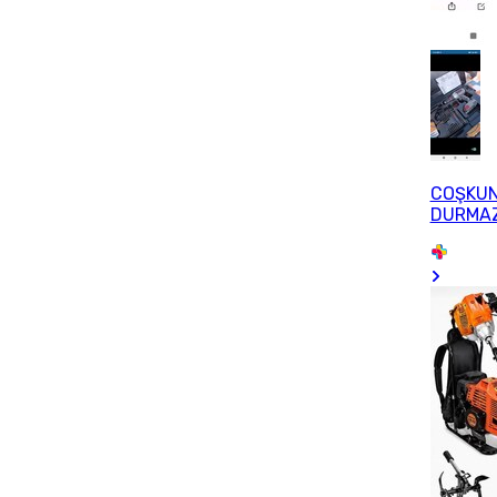
COŞKU
DURMA