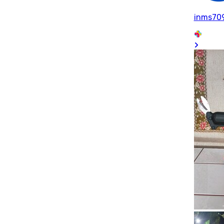
inms70