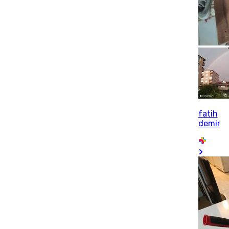
fatih
demir