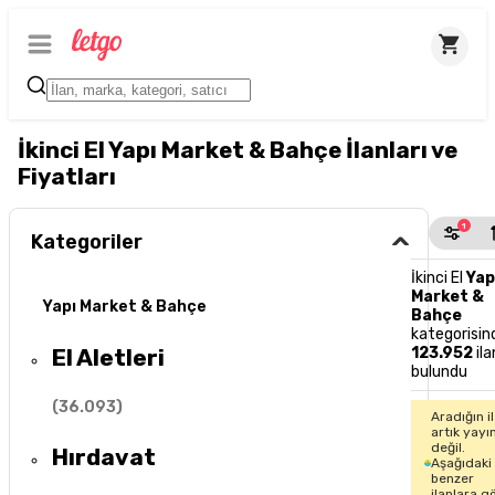
İkinci El Yapı Market & Bahçe İlanları ve
Fiyatları
1
Kategoriler
İkinci El
Yap
Market &
Yapı Market & Bahçe
Bahçe
kategorisin
El Aletleri
123.952
ila
bulundu
(
36.093
)
Aradığın i
artık yayı
değil.
Hırdavat
Aşağıdaki
benzer
ilanlara g