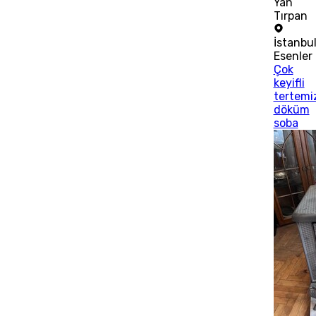
Yan
Tırpan
İstanbu
Esenler
Çok
keyifli
tertemi
döküm
soba