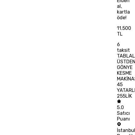
Elden
al,
kartla
öde!
11.500
TL
6
taksit
TABLAL
ÜSTDE
GÖNYE
KESME
MAKİNA
45
YATARL
255LİK
5.0
Satıcı
Puanı
İstanbu