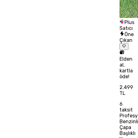
Plus
Satıcı
Öne
Çıkan
Elden
al,
kartla
öde!
2.499
TL
6
taksit
Profesy
Benzinl
Çapa
Başlıklı