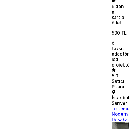
Elden
al,
kartla
öde!
500 TL
6
taksit
adaptör
led
projektö
5.0
Satıcı
Puanı
İstanbu
Sarıyer
Tertemi
Modern
Duşaka