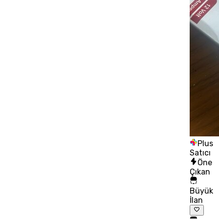
Plus
Satıcı
Öne
Çıkan
Büyük
İlan