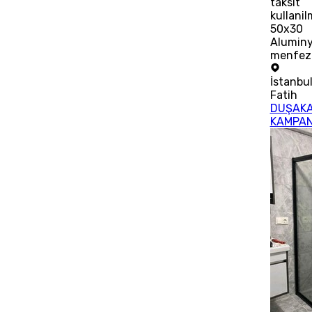
taksit
kullani
50x30
Alumin
menfez
İstanbu
Fatih
DUŞAKA
KAMPA