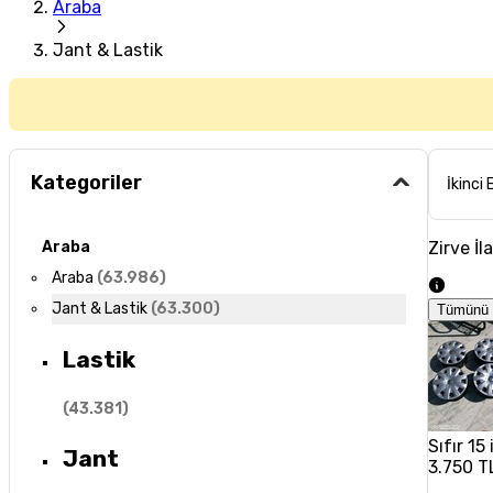
Araba
Jant & Lastik
Kategoriler
İkinci 
Zirve İl
Araba
Araba
(
63.986
)
Jant & Lastik
(
63.300
)
Tümünü 
Lastik
(
43.381
)
Sıfır 15
Jant
3.750 T