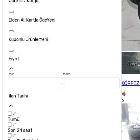
Ücretsiz Kargo
Elden Al, Kartla Öde
Yeni
Kuponlu Ürünler
Yeni
Fiyat
Min
Maks
KÖRFEZ
İlan Tarihi
Tümü
Son 24 saat