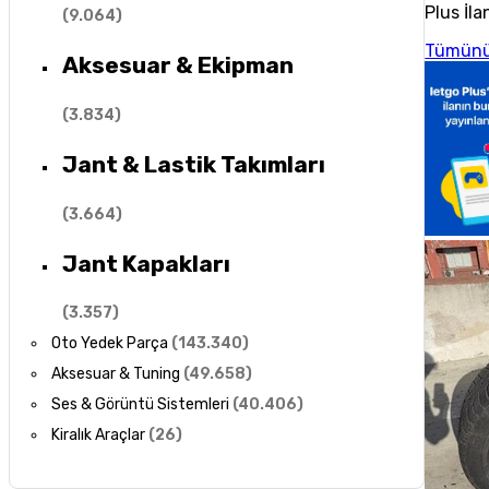
Plus İla
(
9.064
)
Tümünü
Aksesuar & Ekipman
(
3.834
)
Jant & Lastik Takımları
(
3.664
)
Jant Kapakları
(
3.357
)
Oto Yedek Parça
(
143.340
)
Aksesuar & Tuning
(
49.658
)
Ses & Görüntü Sistemleri
(
40.406
)
Kiralık Araçlar
(
26
)