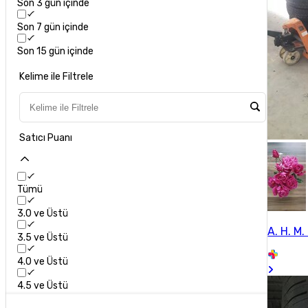
Son 3 gün içinde
Son 7 gün içinde
Son 15 gün içinde
Kelime ile Filtrele
Satıcı Puanı
Tümü
3.0 ve Üstü
A. H. M. 
3.5 ve Üstü
4.0 ve Üstü
4.5 ve Üstü