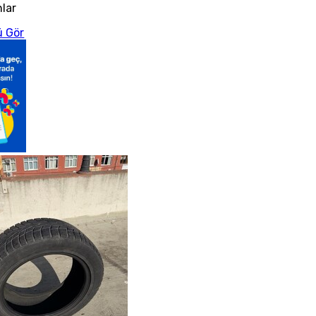
nlar
 Gör