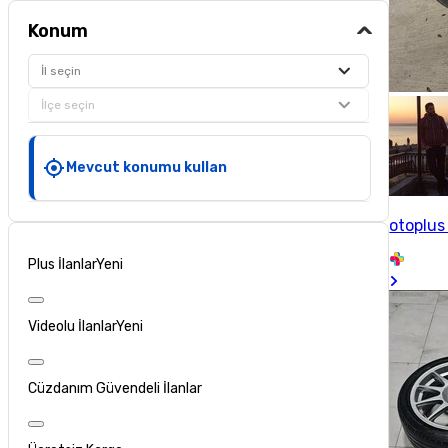
Konum
İl seçin
İlçe seçin
Mevcut konumu kullan
otoplus 
Plus İlanlar
Yeni
Videolu İlanlar
Yeni
Cüzdanım Güvendeli İlanlar