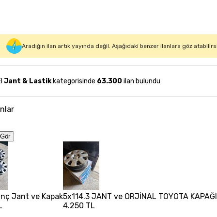
Aradığın ilan artık yayında değil. Aşağıdaki benzer ilanlara göz atabilirs
El
Jant & Lastik
kategorisinde
63.300
ilan bulundu
anlar
Gör
 inç Jant ve Kapak
5x114.3 JANT ve ORJİNAL TOYOTA KAPAĞ
L
4.250 TL