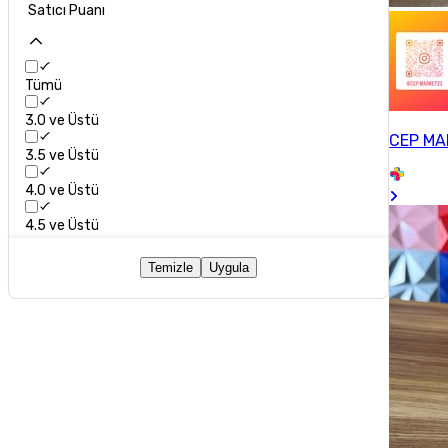
Satıcı Puanı
Tümü
3.0 ve Üstü
CEP MA
3.5 ve Üstü
4.0 ve Üstü
4.5 ve Üstü
Temizle
Uygula