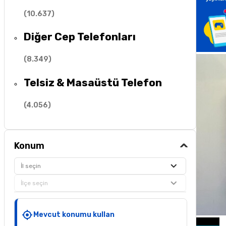
(
10.637
)
Diğer Cep Telefonları
(
8.349
)
Telsiz & Masaüstü Telefon
(
4.056
)
Konum
İl seçin
İlçe seçin
Mevcut konumu kullan