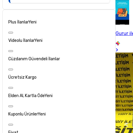
Plus İlanlar
Yeni
Gurur il
Videolu İlanlar
Yeni
Cüzdanım Güvendeli İlanlar
Ücretsiz Kargo
Elden Al, Kartla Öde
Yeni
Kuponlu Ürünler
Yeni
Fiyat