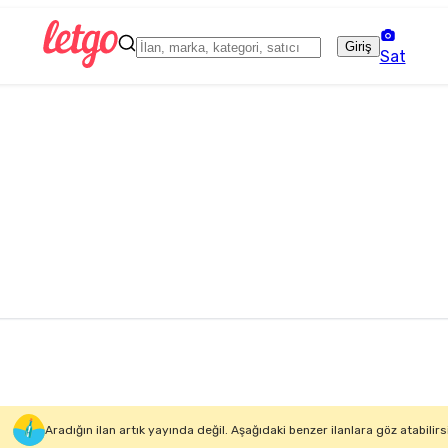
Giriş
Sat
Aradığın ilan artık yayında değil. Aşağıdaki benzer ilanlara göz atabilirs