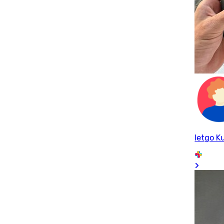
letgo Ku