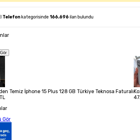
El
Telefon
kategorisinde
166.696
ilan bulundu
anlar
Gör
den Temiz İphone 15 Plus 128 GB Türkiye Teknosa Faturalı
Ko
 TL
47
nlar
 Gör