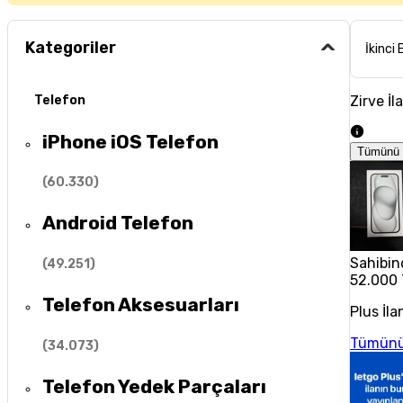
Kategoriler
İkinci 
Zirve İl
Telefon
iPhone iOS Telefon
Tümünü 
(
60.330
)
Android Telefon
Sahibin
(
49.251
)
52.000
Telefon Aksesuarları
Plus İla
Tümünü
(
34.073
)
Telefon Yedek Parçaları