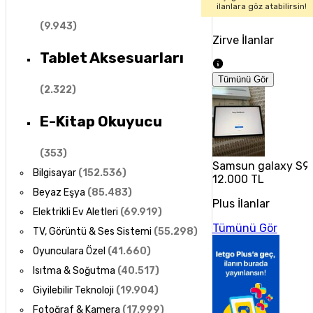
ilanlara göz atabilirsin!
(
9.943
)
Zirve İlanlar
Tablet Aksesuarları
Tümünü Gör
(
2.322
)
E-Kitap Okuyucu
(
353
)
Samsun galaxy S9 
Bilgisayar
(
152.536
)
12.000 TL
Beyaz Eşya
(
85.483
)
Plus İlanlar
Elektrikli Ev Aletleri
(
69.919
)
Tümünü Gör
TV, Görüntü & Ses Sistemi
(
55.298
)
Oyunculara Özel
(
41.660
)
Isıtma & Soğutma
(
40.517
)
Giyilebilir Teknoloji
(
19.904
)
Fotoğraf & Kamera
(
17.999
)