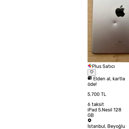
Plus Satıcı
Elden al, kartla
öde!
5.700 TL
6
taksit
iPad 5.Nesil 128
GB
İstanbul
,
Beyoğlu