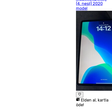
(4. nesil) 2020
model
Elden al, kartla
öde!