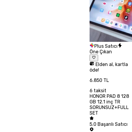
Plus Satıcı
Öne Çıkan
Elden al, kartla
öde!
6.850 TL
6
taksit
HONOR PAD 8 128
GB 12.1 inç TR
SORUNSUZ+FULL
SET
5.0
Başarılı Satıcı