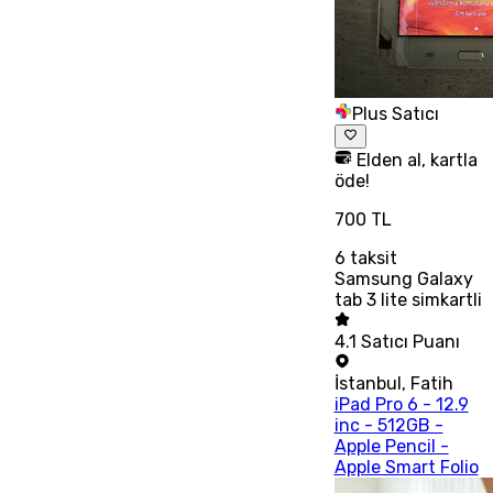
Plus Satıcı
Elden al, kartla
öde!
700 TL
6
taksit
Samsung Galaxy
tab 3 lite simkartli
4.1
Satıcı Puanı
İstanbul
,
Fatih
iPad Pro 6 - 12.9
inc - 512GB -
Apple Pencil -
Apple Smart Folio