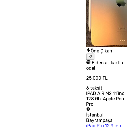
Öne Çıkan
Elden al, kartla
öde!
25.000 TL
6
taksit
IPAD AİR M2 11’inc
128 Gb. Apple Pen
Pro
İstanbul
,
Bayrampaşa
iPad Pro 12,9 inç