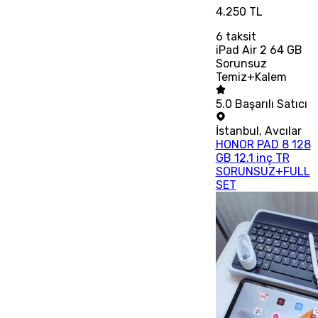
4.250 TL
6
taksit
iPad Air 2 64 GB
Sorunsuz
Temiz+Kalem
5.0
Başarılı Satıcı
İstanbul
,
Avcılar
HONOR PAD 8 128
GB 12.1 inç TR
SORUNSUZ+FULL
SET