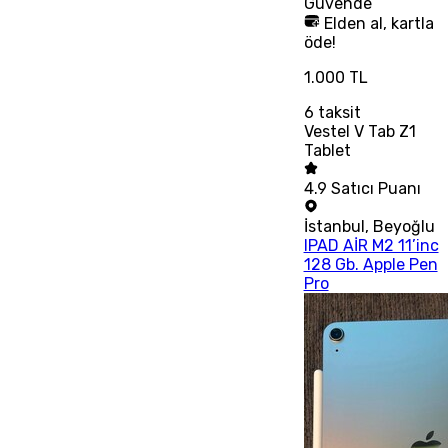
Güvende
Elden al, kartla
öde!
1.000 TL
6
taksit
Vestel V Tab Z1
Tablet
4.9
Satıcı Puanı
İstanbul
,
Beyoğlu
IPAD AİR M2 11’inc
128 Gb. Apple Pen
Pro