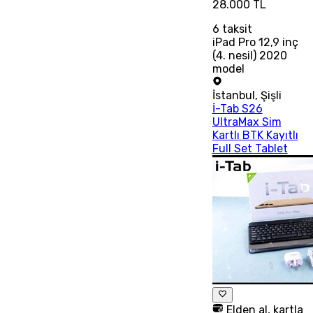
28.000 TL
6
taksit
iPad Pro 12,9 inç
(4. nesil) 2020
model
İstanbul
,
Şişli
İ-Tab S26
UltraMax Sim
Kartlı BTK Kayıtlı
Full Set Tablet
Elden al, kartla