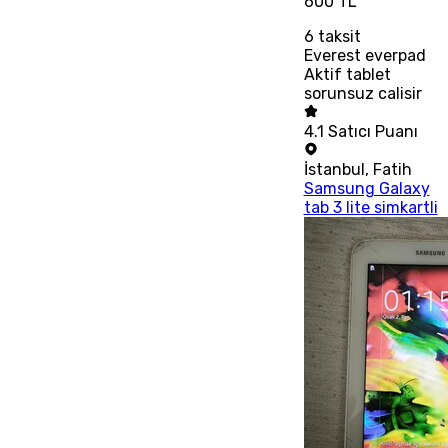
600 TL
6
taksit
Everest everpad
Aktif tablet
sorunsuz calisir
4.1
Satıcı Puanı
İstanbul
,
Fatih
Samsung Galaxy
tab 3 lite simkartli