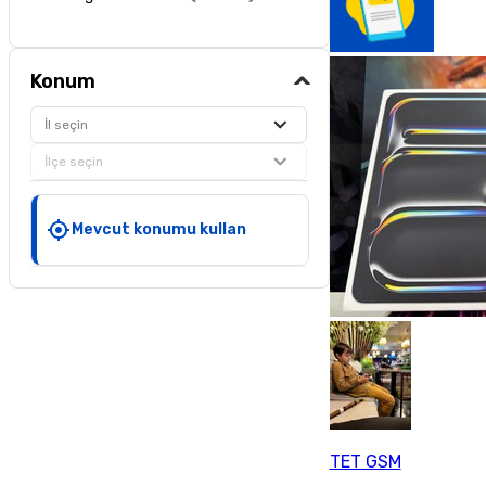
Konum
İl seçin
İlçe seçin
Mevcut konumu kullan
TET GSM