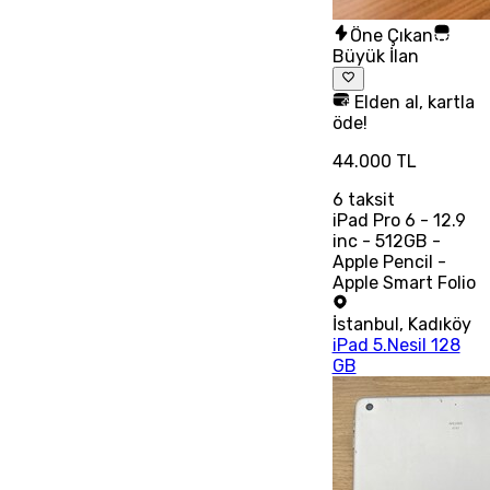
Öne Çıkan
Büyük İlan
Elden al, kartla
öde!
44.000 TL
6
taksit
iPad Pro 6 - 12.9
inc - 512GB -
Apple Pencil -
Apple Smart Folio
İstanbul
,
Kadıköy
iPad 5.Nesil 128
GB