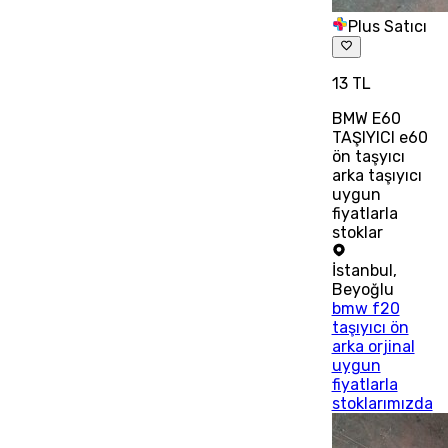
Plus Satıcı
13 TL
BMW E60
TAŞIYICI e60
ön taşyıcı
arka taşıyıcı
uygun
fiyatlarla
stoklar
İstanbul
,
Beyoğlu
bmw f20
taşıyıcı ön
arka orjinal
uygun
fiyatlarla
stoklarımızda