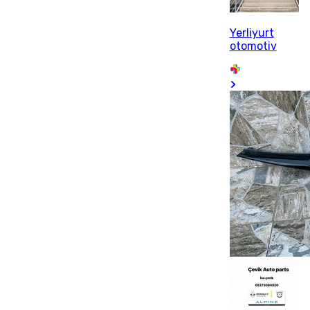
Yerliyurt
otomotiv