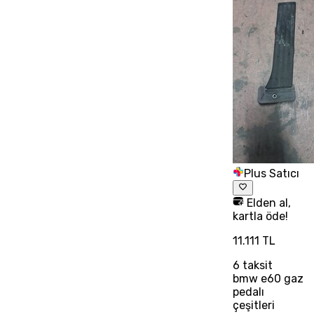
Plus Satıcı
Elden al,
kartla öde!
11.111 TL
6
taksit
bmw e60 gaz
pedalı
çeşitleri