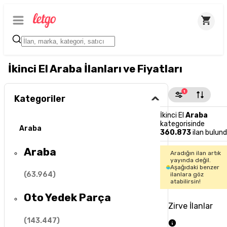
İkinci El Araba İlanları ve Fiyatları
1
Kategoriler
İkinci El
Araba
kategorisinde
Araba
360.873
ilan bulun
Araba
Aradığın ilan artık
yayında değil.
Aşağıdaki benzer
(
63.964
)
ilanlara göz
atabilirsin!
Oto Yedek Parça
Zirve İlanlar
(
143.447
)