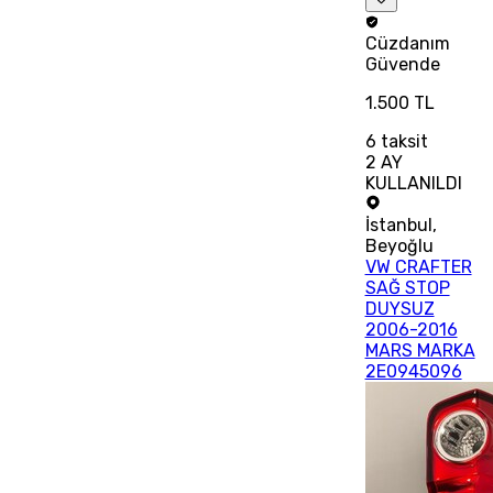
Cüzdanım
Güvende
1.500 TL
6
taksit
2 AY
KULLANILDI
İstanbul
,
Beyoğlu
VW CRAFTER
SAĞ STOP
DUYSUZ
2006-2016
MARS MARKA
2E0945096