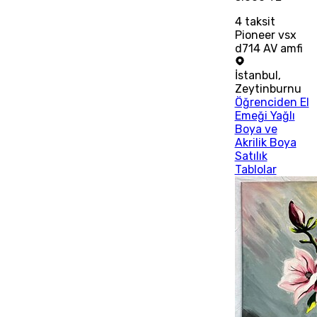
4
taksit
Pioneer vsx
d714 AV amfi
İstanbul
,
Zeytinburnu
Öğrenciden El
Emeği Yağlı
Boya ve
Akrilik Boya
Satılık
Tablolar