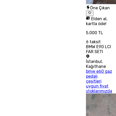
Öne Çıkan
Elden al,
kartla öde!
5.000 TL
6
taksit
BMW E90 LCI
FAR SETI
İstanbul
,
Kağıthane
bmw e60 gaz
pedalı
çeşitleri
uygun fiyat
stoklarımızda