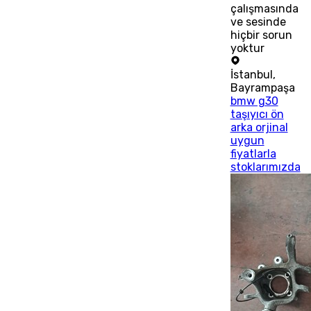
çalışmasında
ve sesinde
hiçbir sorun
yoktur
İstanbul
,
Bayrampaşa
bmw g30
taşıyıcı ön
arka orjinal
uygun
fiyatlarla
stoklarımızda