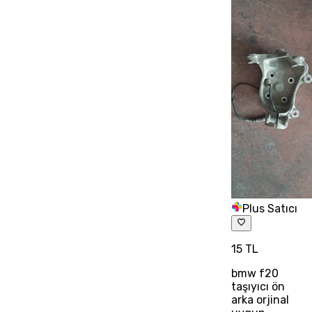
Plus Satıcı
15 TL
bmw f20
taşıyıcı ön
arka orjinal