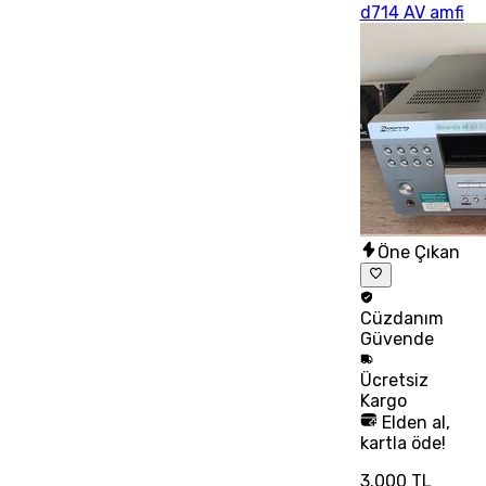
d714 AV amfi
Öne Çıkan
Cüzdanım
Güvende
Ücretsiz
Kargo
Elden al,
kartla öde!
3.000 TL