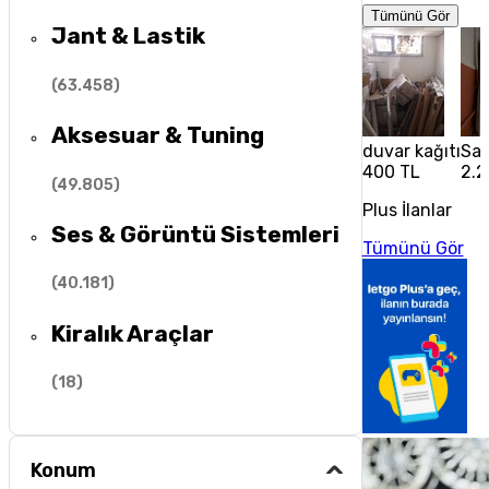
Tümünü Gör
Jant & Lastik
(
63.458
)
Aksesuar & Tuning
duvar kağıtı
Sat
400 TL
2.2
(
49.805
)
Plus İlanlar
Ses & Görüntü Sistemleri
Tümünü Gör
(
40.181
)
Kiralık Araçlar
(
18
)
Konum