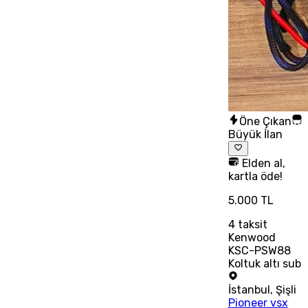
Öne Çıkan
Büyük İlan
Elden al,
kartla öde!
5.000 TL
4
taksit
Kenwood
KSC-PSW88
Koltuk altı sub
İstanbul
,
Şişli
Pioneer vsx