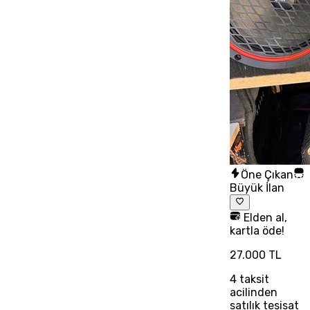
Öne Çıkan
Büyük İlan
Elden al,
kartla öde!
27.000 TL
4
taksit
acilinden
satılık tesisat