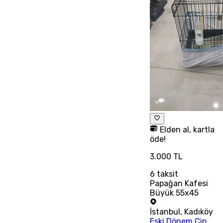
Elden al, kartla
öde!
3.000 TL
6
taksit
Papağan Kafesi
Büyük 55x45
İstanbul
,
Kadıköy
Eski Dönem Çin