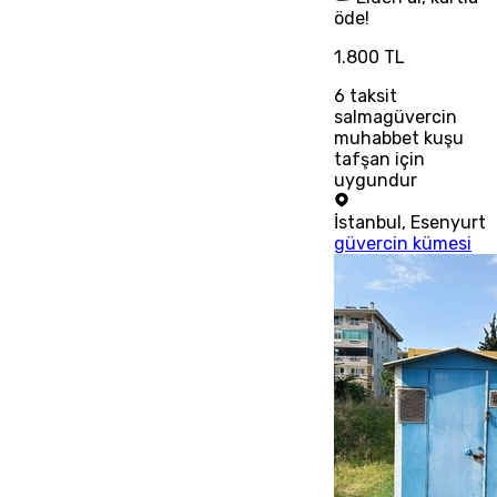
öde!
1.800 TL
6
taksit
salmagüvercin
muhabbet kuşu
tafşan için
uygundur
İstanbul
,
Esenyurt
güvercin kümesi