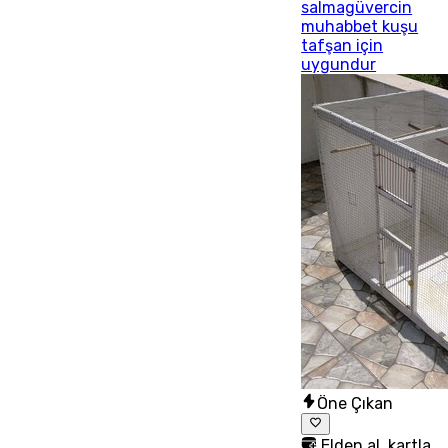
salmagüvercin
muhabbet kuşu
tafşan için
uygundur
Öne Çıkan
Elden al, kartla