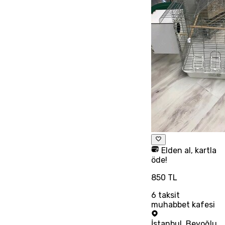
Elden al, kartla
öde!
850 TL
6
taksit
muhabbet kafesi
İstanbul
,
Beyoğlu