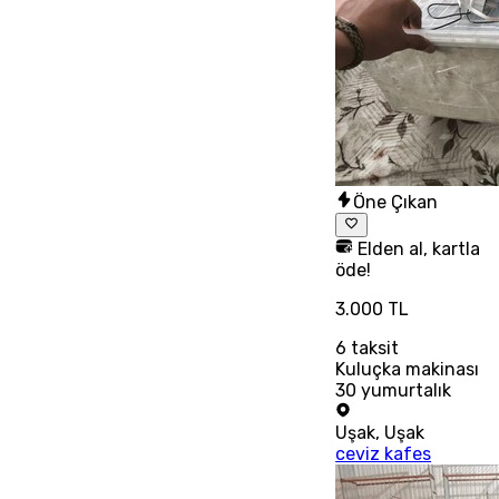
Öne Çıkan
Elden al, kartla
öde!
3.000 TL
6
taksit
Kuluçka makinası
30 yumurtalık
Uşak
,
Uşak
ceviz kafes