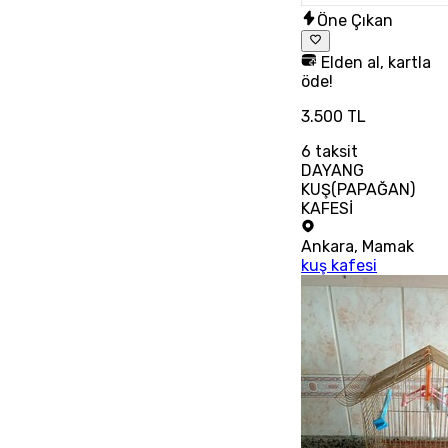
Öne Çıkan
Elden al, kartla
öde!
3.500 TL
6
taksit
DAYANG
KUŞ(PAPAĞAN)
KAFESİ
Ankara
,
Mamak
kuş kafesi