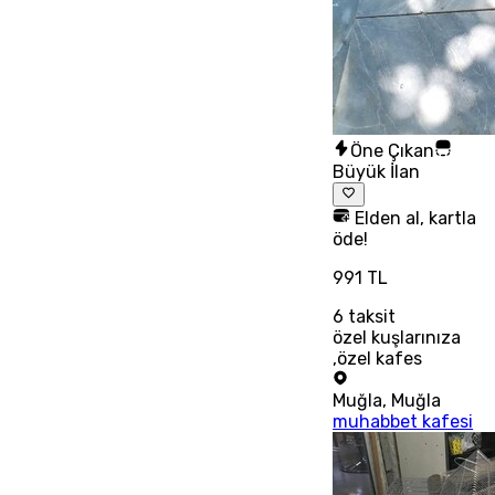
Öne Çıkan
Büyük İlan
Elden al, kartla
öde!
991 TL
6
taksit
özel kuşlarınıza
,özel kafes
Muğla
,
Muğla
muhabbet kafesi