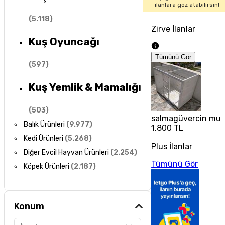
ilanlara göz atabilirsin!
(
5.118
)
Zirve İlanlar
Kuş Oyuncağı
Tümünü Gör
(
597
)
Kuş Yemlik & Mamalığı
(
503
)
salmagüvercin muh
Balık Ürünleri
(
9.977
)
1.800 TL
Kedi Ürünleri
(
5.268
)
Plus İlanlar
Diğer Evcil Hayvan Ürünleri
(
2.254
)
Tümünü Gör
Köpek Ürünleri
(
2.187
)
Konum