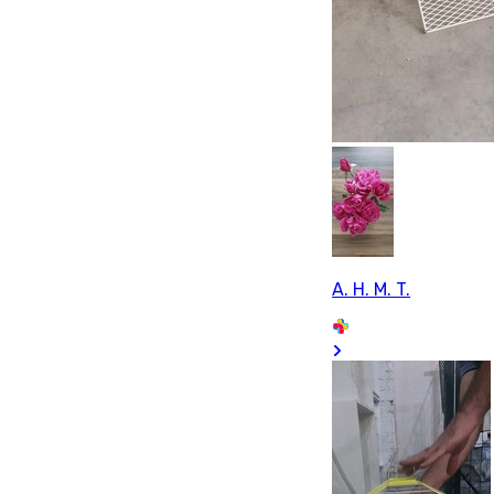
A. H. M. T.