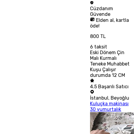
Cüzdanım
Güvende
Elden al, kartla
öde!
800 TL
6
taksit
Eski Dönem Çin
Malı Kurmalı
Teneke Muhabbet
Kuşu Çalışır
durumda 12 CM
4.5
Başarılı Satıcı
İstanbul
,
Beyoğlu
Kuluçka makinası
30 yumurtalık