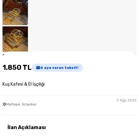
1
/
12
1.850 TL
6
aya varan taksit!
Kuş Kafesi & El İşçiliği
3 Ağu 2026
Maltepe, İstanbul
İlan Açıklaması