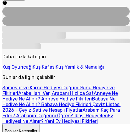
Daha fazla kategori
Kuş Oyuncağı
Kuş Kafesi
Kuş Yemlik & Mamalığı
Bunlar da ilgini çekebilir
Sömestir ve Karne Hediyesi
Doğum Günü Hediye ve
Fikirleri
Araba İlanı Ver, Arabanı Hızlıca Sat
Anneye Ne
Hediye Ne Alınır? Anneye Hediye Fikirleri
Babaya Ne
Hediye Ne Alınır? Babaya Hediye Fikirleri
Çeyiz Listesi
2026 - Çeyiz Seti ve Hesaplı Fiyatlar
Arabam Kaç Para
Eder? Arabanın Değerini Öğren
Yılbaşı Hediyeleri
Ev
Hediyesi Ne Alınır? Yeni Ev Hediyesi Fikirleri
Popüler Kategoriler