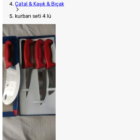
Çatal & Kaşık & Bıçak
kurban seti 4 lü