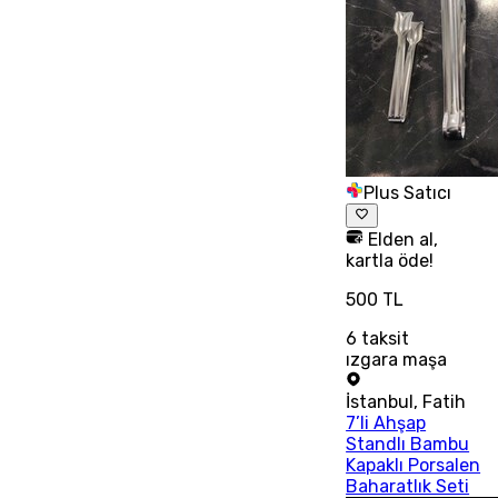
Plus Satıcı
Elden al,
kartla öde!
500 TL
6
taksit
ızgara maşa
İstanbul
,
Fatih
7’li Ahşap
Standlı Bambu
Kapaklı Porsalen
Baharatlık Seti