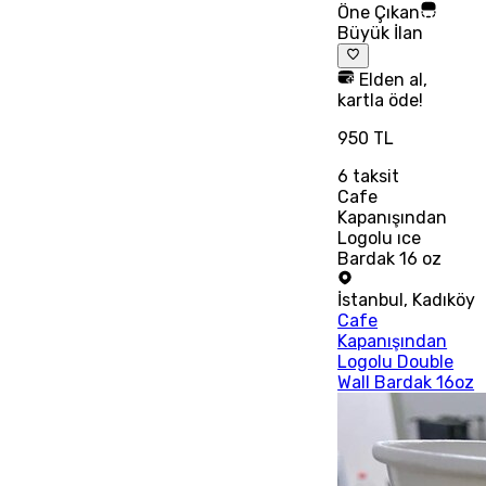
Öne Çıkan
Büyük İlan
Elden al,
kartla öde!
950 TL
6
taksit
Cafe
Kapanışından
Logolu ıce
Bardak 16 oz
İstanbul
,
Kadıköy
Cafe
Kapanışından
Logolu Double
Wall Bardak 16oz