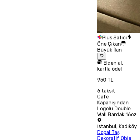
Plus Satıcı
Öne Çıkan
Büyük İlan
Elden al,
kartla öde!
950 TL
6
taksit
Cafe
Kapanışından
Logolu Double
Wall Bardak 16oz
İstanbul
,
Kadıköy
Dopal Taş
Dekoratif Obje