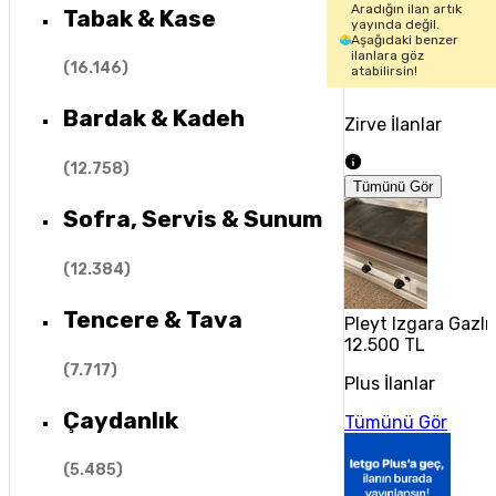
Aradığın ilan artık
Tabak & Kase
yayında değil.
Aşağıdaki benzer
ilanlara göz
(
16.146
)
atabilirsin!
Bardak & Kadeh
Zirve İlanlar
(
12.758
)
Tümünü Gör
Sofra, Servis & Sunum
(
12.384
)
Tencere & Tava
Pleyt Izgara Gazl
12.500 TL
(
7.717
)
Plus İlanlar
Çaydanlık
Tümünü Gör
(
5.485
)