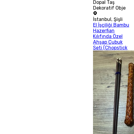
Dopal Taş
Dekoratif Obje
İstanbul
,
Şişli
El İşçiliği Bambu
Hazerfian
Kılıfında Özel
Ahşap Çubuk
Seti (Chopstick