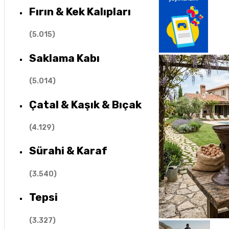
Fırın & Kek Kalıpları
(
5.015
)
Saklama Kabı
(
5.014
)
Çatal & Kaşık & Bıçak
(
4.129
)
Sürahi & Karaf
(
3.540
)
Tepsi
(
3.327
)