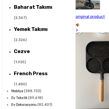
Baharat Takımı
original product
(
2.367
)
Yemek Takımı
(
2.326
)
Cezve
(
1.925
)
French Press
(
1.480
)
Mobilya
(
388.733
)
Ev Tekstili
(
89.618
)
Ev Dekorasyonu
(
82.401
)