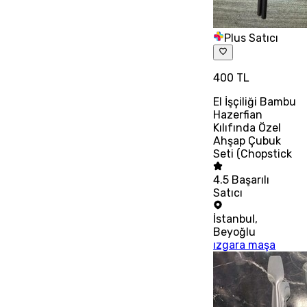
Plus Satıcı
400 TL
El İşçiliği Bambu
Hazerfian
Kılıfında Özel
Ahşap Çubuk
Seti (Chopstick
4.5
Başarılı
Satıcı
İstanbul
,
Beyoğlu
ızgara maşa