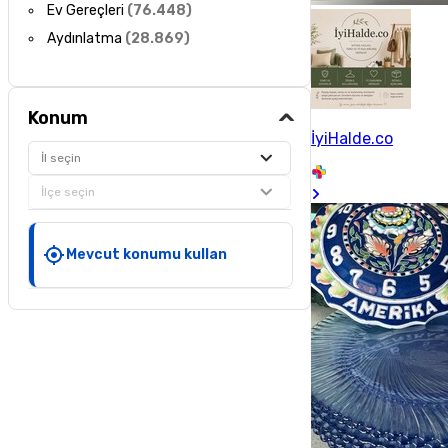
Ev Gereçleri
(
76.448
)
Aydınlatma
(
28.869
)
Konum
İyiHalde.co
İl seçin
İlçe seçin
Mevcut konumu kullan