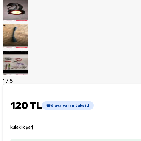
1
/
5
120 TL
6
aya varan taksit!
kulaklık şarj