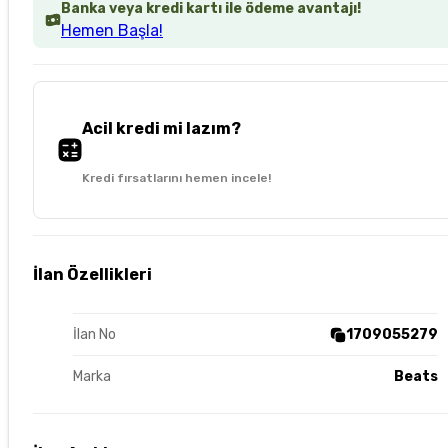
Banka veya kredi kartı ile ödeme avantajı!
Hemen Başla!
Acil kredi mi lazım?
Kredi fırsatlarını hemen incele!
İlan Özellikleri
İlan No
1709055279
Marka
Beats