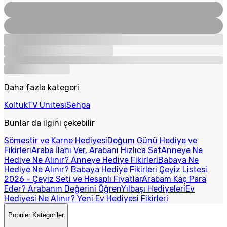
Daha fazla kategori
Koltuk
TV Ünitesi
Sehpa
Bunlar da ilgini çekebilir
Sömestir ve Karne Hediyesi
Doğum Günü Hediye ve
Fikirleri
Araba İlanı Ver, Arabanı Hızlıca Sat
Anneye Ne
Hediye Ne Alınır? Anneye Hediye Fikirleri
Babaya Ne
Hediye Ne Alınır? Babaya Hediye Fikirleri
Çeyiz Listesi
2026 - Çeyiz Seti ve Hesaplı Fiyatlar
Arabam Kaç Para
Eder? Arabanın Değerini Öğren
Yılbaşı Hediyeleri
Ev
Hediyesi Ne Alınır? Yeni Ev Hediyesi Fikirleri
Popüler Kategoriler