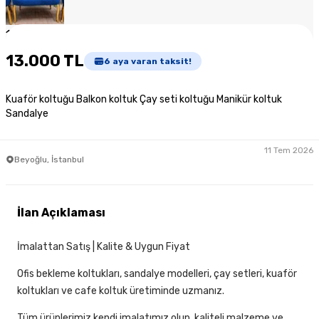
1
/
2
13.000 TL
6
aya varan taksit!
Kuaför koltuğu Balkon koltuk Çay seti koltuğu Manikür koltuk
Sandalye
11 Tem 2026
Beyoğlu, İstanbul
İlan Açıklaması
İmalattan Satış | Kalite & Uygun Fiyat
Ofis bekleme koltukları, sandalye modelleri, çay setleri, kuaför
koltukları ve cafe koltuk üretiminde uzmanız.
Tüm ürünlerimiz kendi imalatımız olup, kaliteli malzeme ve