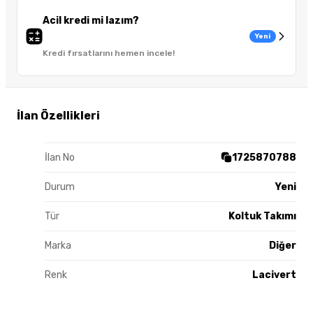
Acil kredi mi lazım?
Yeni
Kredi fırsatlarını hemen incele!
İlan Özellikleri
İlan No
1725870788
Durum
Yeni
Tür
Koltuk Takımı
Marka
Diğer
Renk
Lacivert