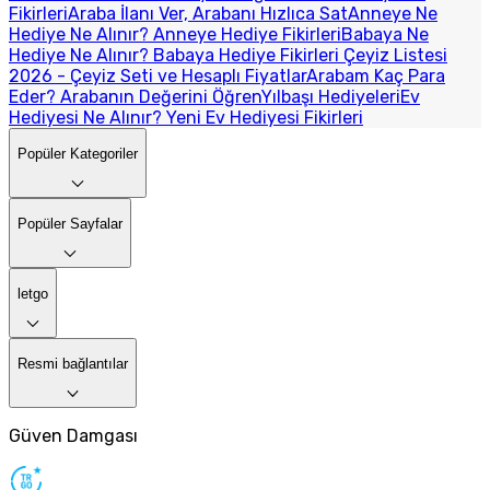
Fikirleri
Araba İlanı Ver, Arabanı Hızlıca Sat
Anneye Ne
Hediye Ne Alınır? Anneye Hediye Fikirleri
Babaya Ne
Hediye Ne Alınır? Babaya Hediye Fikirleri
Çeyiz Listesi
2026 - Çeyiz Seti ve Hesaplı Fiyatlar
Arabam Kaç Para
Eder? Arabanın Değerini Öğren
Yılbaşı Hediyeleri
Ev
Hediyesi Ne Alınır? Yeni Ev Hediyesi Fikirleri
Popüler Kategoriler
Popüler Sayfalar
letgo
Resmi bağlantılar
Güven Damgası