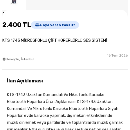
1
/
2
2.400 TL
4
aya varan taksit!
KTS 1743 MİKROSFONLU ÇİFT HOPERLÖRLÜ SES SİSTEMİ
16 Tem 2026
Beyoğlu, İstanbul
İlan Açıklaması
KTS-1743 Uzaktan Kumandalı Ve Mikrofonlu Karaoke
Bluetooth Hoparlörü Ürün Açıklaması: KTS-1743 Uzaktan
Kumandalı Ve Mikrofonlu Karaoke Bluetooth Hoparlörü Siyah
Hoparlör, evde karaoke yapmak, dış mekan etkinliklerinde
müzik dinlemek veya partilerde ve toplantılarda müzik çalmak
için idealdir. RMS güç çıkışı ile yüksek sesli ve net bir ses sağlar.