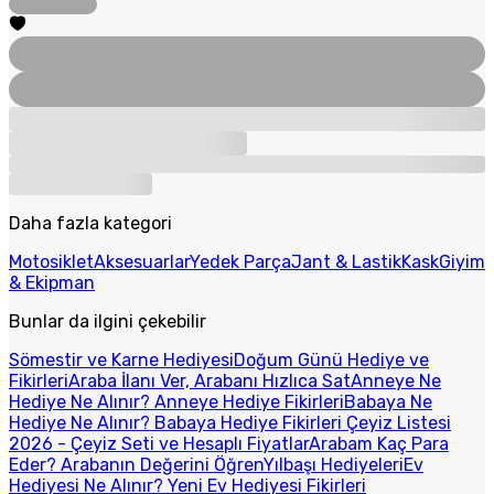
Daha fazla kategori
Motosiklet
Aksesuarlar
Yedek Parça
Jant & Lastik
Kask
Giyim
& Ekipman
Bunlar da ilgini çekebilir
Sömestir ve Karne Hediyesi
Doğum Günü Hediye ve
Fikirleri
Araba İlanı Ver, Arabanı Hızlıca Sat
Anneye Ne
Hediye Ne Alınır? Anneye Hediye Fikirleri
Babaya Ne
Hediye Ne Alınır? Babaya Hediye Fikirleri
Çeyiz Listesi
2026 - Çeyiz Seti ve Hesaplı Fiyatlar
Arabam Kaç Para
Eder? Arabanın Değerini Öğren
Yılbaşı Hediyeleri
Ev
Hediyesi Ne Alınır? Yeni Ev Hediyesi Fikirleri