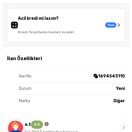
Acil kredi mi lazım?
Yeni
Kredi fırsatlarını hemen incele!
İlan Özellikleri
İlan No
1694543110
Durum
Yeni
Marka
Diğer
e.t
5.0