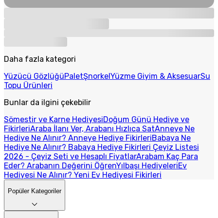
Daha fazla kategori
Yüzücü Gözlüğü
Palet
Şnorkel
Yüzme Giyim & Aksesuar
Su
Topu Ürünleri
Bunlar da ilgini çekebilir
Sömestir ve Karne Hediyesi
Doğum Günü Hediye ve
Fikirleri
Araba İlanı Ver, Arabanı Hızlıca Sat
Anneye Ne
Hediye Ne Alınır? Anneye Hediye Fikirleri
Babaya Ne
Hediye Ne Alınır? Babaya Hediye Fikirleri
Çeyiz Listesi
2026 - Çeyiz Seti ve Hesaplı Fiyatlar
Arabam Kaç Para
Eder? Arabanın Değerini Öğren
Yılbaşı Hediyeleri
Ev
Hediyesi Ne Alınır? Yeni Ev Hediyesi Fikirleri
Popüler Kategoriler