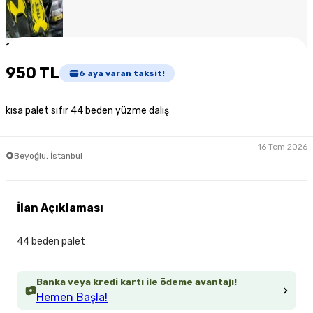
1
/
4
950 TL
6
aya varan taksit!
kısa palet sıfır 44 beden yüzme dalış
16 Tem 2026
Beyoğlu, İstanbul
İlan Açıklaması
44 beden palet
Banka veya kredi kartı ile ödeme avantajı!
Hemen Başla!