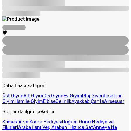
Daha fazla kategori
Üst Giyim
Alt Giyim
Dış Giyim
Ev Giyim
Plaj Giyim
Tesettür
Giyim
Hamile Giyim
Elbise
Gelinlik
Ayakkabı
Çanta
Aksesuar
Bunlar da ilgini çekebilir
Sömestir ve Karne Hediyesi
Doğum Günü Hediye ve
Fikirleri
Araba İlanı Ver, Arabanı Hızlıca Sat
Anneye Ne