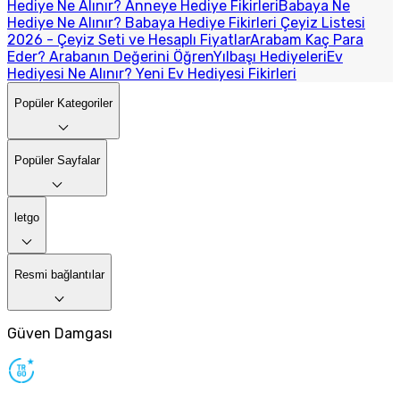
Hediye Ne Alınır? Anneye Hediye Fikirleri
Babaya Ne
Hediye Ne Alınır? Babaya Hediye Fikirleri
Çeyiz Listesi
2026 - Çeyiz Seti ve Hesaplı Fiyatlar
Arabam Kaç Para
Eder? Arabanın Değerini Öğren
Yılbaşı Hediyeleri
Ev
Hediyesi Ne Alınır? Yeni Ev Hediyesi Fikirleri
Popüler Kategoriler
Popüler Sayfalar
letgo
Resmi bağlantılar
Güven Damgası