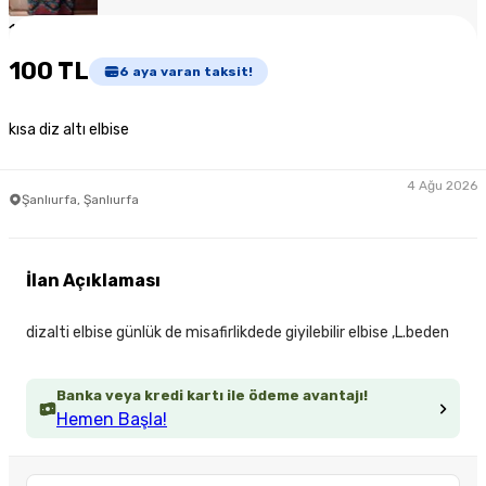
1
/
4
100 TL
6
aya varan taksit!
kısa diz altı elbise
4 Ağu 2026
Şanlıurfa, Şanlıurfa
İlan Açıklaması
dizalti elbise günlük de misafirlikdede giyilebilir elbise ,L.beden
Banka veya kredi kartı ile ödeme avantajı!
Hemen Başla!