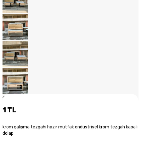
1
/
20
1 TL
krom çalışma tezgahı hazır mutfak endüstriyel krom tezgah kapalı
dolap