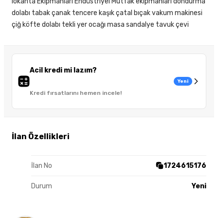
lokanta Ekipmanları Endüstriyel Mutfak ekipmanları dondurma
dolabı tabak çanak tencere kaşık çatal bıçak vakum makinesi
çiğ köfte dolabı tekli yer ocağı masa sandalye tavuk çevi
Acil kredi mi lazım?
Yeni
Kredi fırsatlarını hemen incele!
İlan Özellikleri
İlan No
1724615176
Durum
Yeni