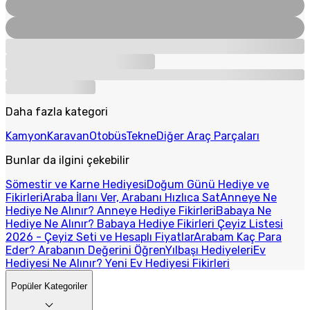
Daha fazla kategori
Kamyon
Karavan
Otobüs
Tekne
Diğer Araç Parçaları
Bunlar da ilgini çekebilir
Sömestir ve Karne Hediyesi
Doğum Günü Hediye ve
Fikirleri
Araba İlanı Ver, Arabanı Hızlıca Sat
Anneye Ne
Hediye Ne Alınır? Anneye Hediye Fikirleri
Babaya Ne
Hediye Ne Alınır? Babaya Hediye Fikirleri
Çeyiz Listesi
2026 - Çeyiz Seti ve Hesaplı Fiyatlar
Arabam Kaç Para
Eder? Arabanın Değerini Öğren
Yılbaşı Hediyeleri
Ev
Hediyesi Ne Alınır? Yeni Ev Hediyesi Fikirleri
Popüler Kategoriler