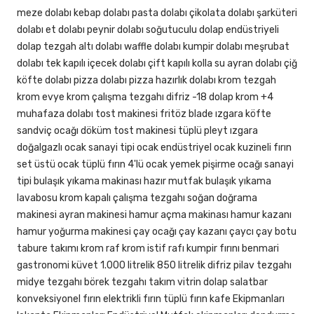
meze dolabı kebap dolabı pasta dolabı çikolata dolabı şarküteri
dolabı et dolabı peynir dolabı soğutuculu dolap endüstriyeli
dolap tezgah altı dolabı waffle dolabı kumpir dolabı meşrubat
dolabı tek kapılı içecek dolabı çift kapılı kolla su ayran dolabı çiğ
köfte dolabı pizza dolabı pizza hazırlık dolabı krom tezgah
krom evye krom çalışma tezgahı difriz -18 dolap krom +4
muhafaza dolabı tost makinesi fritöz blade ızgara köfte
sandviç ocağı döküm tost makinesi tüplü pleyt ızgara
doğalgazlı ocak sanayi tipi ocak endüstriyel ocak kuzineli fırın
set üstü ocak tüplü fırın 4'lü ocak yemek pişirme ocağı sanayi
tipi bulaşık yıkama makinası hazır mutfak bulaşık yıkama
lavabosu krom kapalı çalışma tezgahı soğan doğrama
makinesi ayran makinesi hamur açma makinası hamur kazanı
hamur yoğurma makinesi çay ocağı çay kazanı çaycı çay botu
tabure takımı krom raf krom istif rafı kumpir fırını benmari
gastronomi küvet 1.000 litrelik 850 litrelik difriz pilav tezgahı
midye tezgahı börek tezgahı takım vitrin dolap salatbar
konveksiyonel fırın elektrikli fırın tüplü fırın kafe Ekipmanları