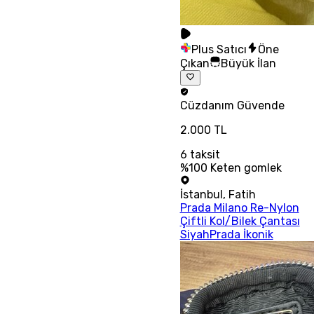
Plus Satıcı
Öne
Çıkan
Büyük İlan
Cüzdanım
Güvende
2.000 TL
6
taksit
%100 Keten gomlek
İstanbul
,
Fatih
Prada Milano Re-Nylon
Çiftli Kol/Bilek Çantası
SiyahPrada İkonik