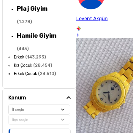
Plaj Giyim
Levent Akgün
(
1.278
)
Hamile Giyim
(
445
)
Erkek
(
143.293
)
Kız Çocuk
(
28.454
)
Erkek Çocuk
(
24.510
)
Konum
İl seçin
İlçe seçin