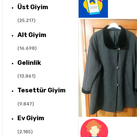
Üst Giyim
(
25.217
)
Alt Giyim
(
16.698
)
Gelinlik
(
13.861
)
Tesettür Giyim
(
9.847
)
Ev Giyim
(
2.185
)