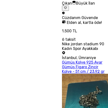
Çıkan
Büyük İlan
Cüzdanım
Güvende
Elden al, kartla öde!
1.500 TL
6
taksit
Nike jordan stadium 90
Kadın Spor Ayakkabı
İstanbul
,
Ümraniye
Gümüş Kolye 925 Ayar
Gümüş Figaro Zincir
Kolye - 51 cm / 23.92 gr