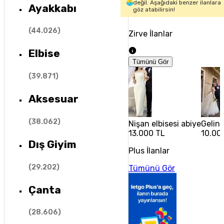
değil. Aşağıdaki benzer ilanlara
Ayakkabı
göz atabilirsin!
(
44.026
)
Zirve İlanlar
Elbise
Tümünü Gör
(
39.871
)
Aksesuar
(
38.062
)
Nişan elbisesi abiye
Gelinl
13.000 TL
10.00
Dış Giyim
Plus İlanlar
(
29.202
)
Tümünü Gör
Çanta
(
28.606
)