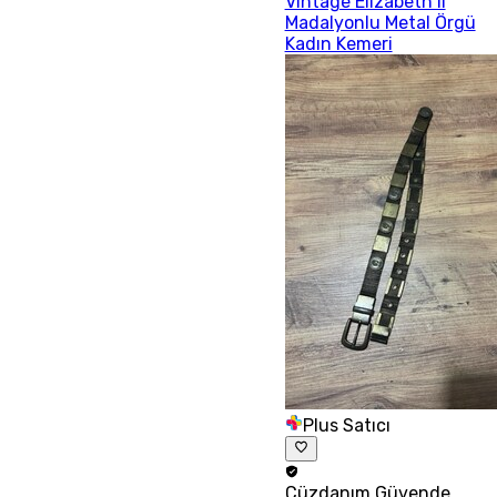
Vintage Elizabeth II
Madalyonlu Metal Örgü
Kadın Kemeri
Plus Satıcı
Cüzdanım
Güvende