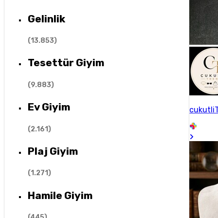
Gelinlik
(
13.853
)
Tesettür Giyim
(
9.883
)
Ev Giyim
cukutli
(
2.161
)
Plaj Giyim
(
1.271
)
Hamile Giyim
(
445
)