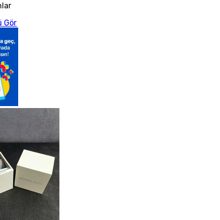
nlar
 Gör