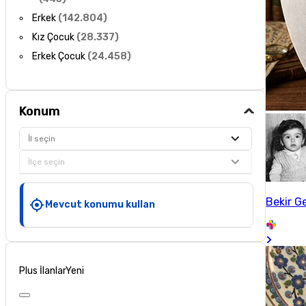
Erkek
(
142.804
)
Kız Çocuk
(
28.337
)
Erkek Çocuk
(
24.458
)
Konum
İl seçin
İlçe seçin
Bekir G
Mevcut konumu kullan
Plus İlanlar
Yeni