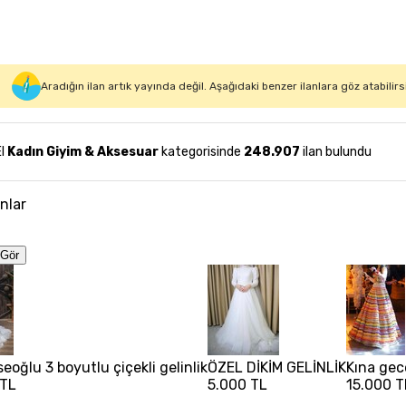
Aradığın ilan artık yayında değil. Aşağıdaki benzer ilanlara göz atabilirs
El
Kadın Giyim & Aksesuar
kategorisinde
248.907
ilan bulundu
anlar
Gör
eoğlu 3 boyutlu çiçekli gelinlik
ÖZEL DİKİM GELİNLİK
Kına gece
 TL
5.000 TL
15.000 T