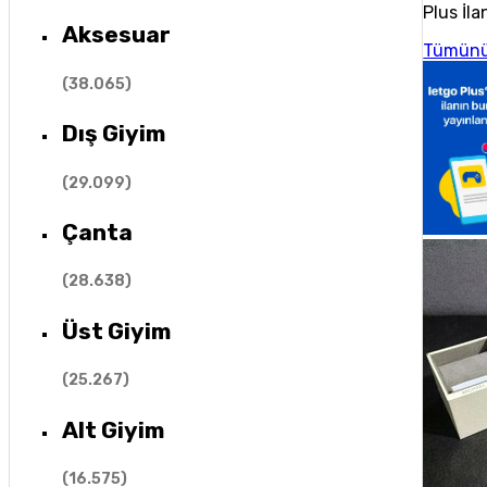
Plus İla
Aksesuar
Tümünü
(
38.065
)
Dış Giyim
(
29.099
)
Çanta
(
28.638
)
Üst Giyim
(
25.267
)
Alt Giyim
(
16.575
)