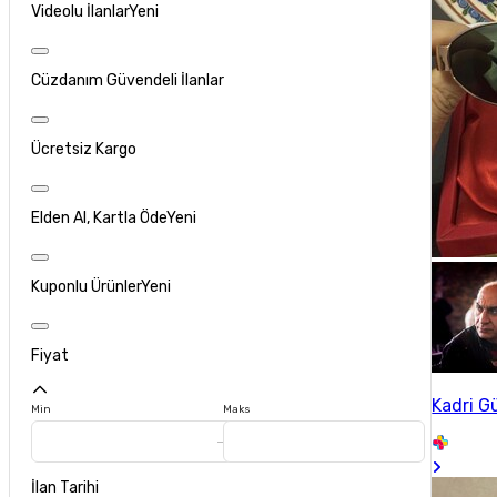
Videolu İlanlar
Yeni
Cüzdanım Güvendeli İlanlar
Ücretsiz Kargo
Elden Al, Kartla Öde
Yeni
Kuponlu Ürünler
Yeni
Fiyat
Kadri G
Min
Maks
İlan Tarihi