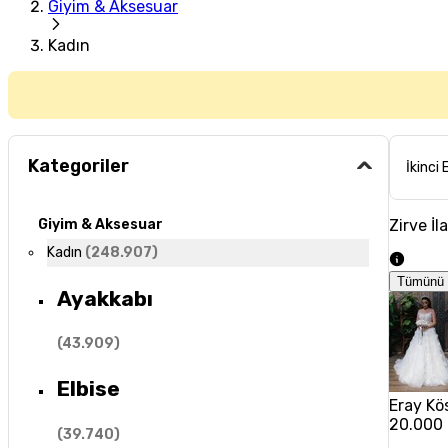
Giyim & Aksesuar
Kadın
Kategoriler
İkinci 
Zirve İl
Giyim & Aksesuar
Kadın
(
248.907
)
Tümünü 
Ayakkabı
(
43.909
)
Elbise
Eray Kös
20.000
(
39.740
)