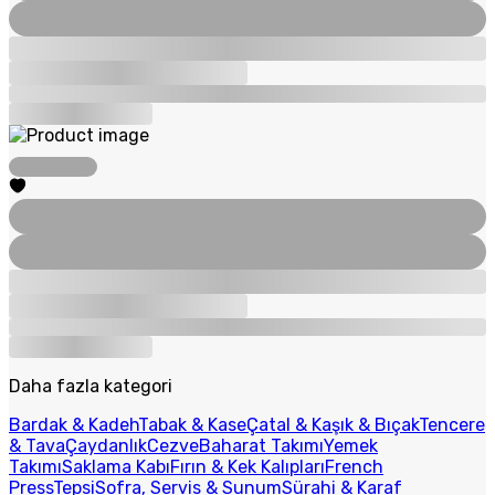
Daha fazla kategori
Bardak & Kadeh
Tabak & Kase
Çatal & Kaşık & Bıçak
Tencere
& Tava
Çaydanlık
Cezve
Baharat Takımı
Yemek
Takımı
Saklama Kabı
Fırın & Kek Kalıpları
French
Press
Tepsi
Sofra, Servis & Sunum
Sürahi & Karaf