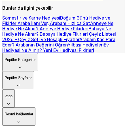
Bunlar da ilgini çekebilir
Sömestir ve Karne Hediyesi
Doğum Günü Hediye ve
Fikirleri
Araba İlanı Ver, Arabanı Hızlıca Sat
Anneye Ne
Hediye Ne Alınır? Anneye Hediye Fikirleri
Babaya Ne
Hediye Ne Alınır? Babaya Hediye Fikirleri
Çeyiz Listesi
2026 - Çeyiz Seti ve Hesaplı Fiyatlar
Arabam Kaç Para
Eder? Arabanın Değerini Öğren
Yılbaşı Hediyeleri
Ev
Hediyesi Ne Alınır? Yeni Ev Hediyesi Fikirleri
Popüler Kategoriler
Popüler Sayfalar
letgo
Resmi bağlantılar