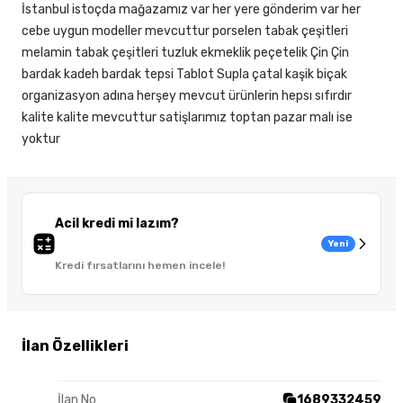
İstanbul istoçda mağazamız var her yere gönderim var her
cebe uygun modeller mevcuttur porselen tabak çeşitleri
melamin tabak çeşitleri tuzluk ekmeklik peçetelik Çin Çin
bardak kadeh bardak tepsi Tablot Supla çatal kaşik biçak
organizasyon adına herşey mevcut ürünlerin hepsı sıfırdır
kalite kalite mevcuttur satişlarımız toptan pazar malı ise
yoktur
Acil kredi mi lazım?
Yeni
Kredi fırsatlarını hemen incele!
İlan Özellikleri
İlan No
1689332459