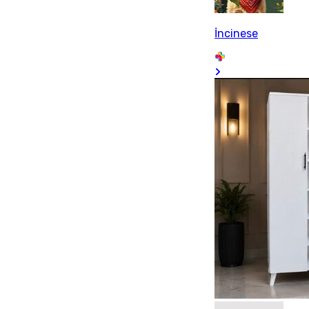
İncinese