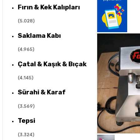
Fırın & Kek Kalıpları
(
5.028
)
Saklama Kabı
(
4.965
)
Çatal & Kaşık & Bıçak
(
4.145
)
Sürahi & Karaf
(
3.569
)
Tepsi
(
3.324
)