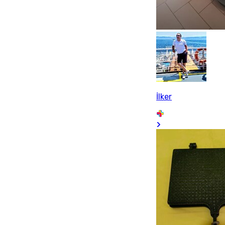
İlker