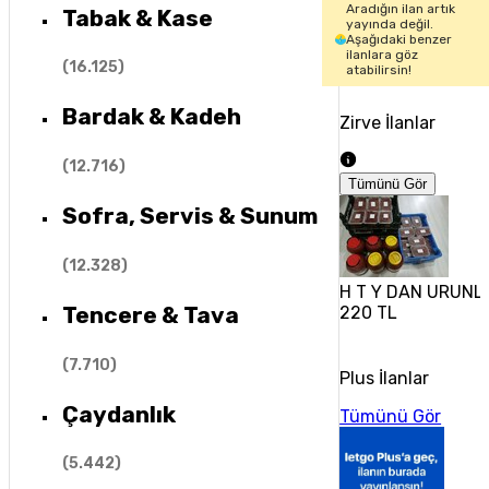
Aradığın ilan artık
Tabak & Kase
yayında değil.
Aşağıdaki benzer
ilanlara göz
(
16.125
)
atabilirsin!
Bardak & Kadeh
Zirve İlanlar
(
12.716
)
Tümünü Gör
Sofra, Servis & Sunum
(
12.328
)
H T Y DAN URUNL
Tencere & Tava
220 TL
(
7.710
)
Plus İlanlar
Çaydanlık
Tümünü Gör
(
5.442
)