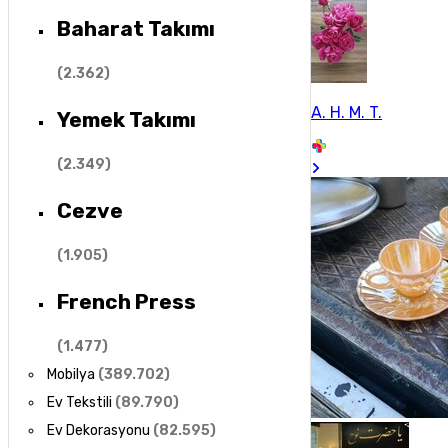
Baharat Takımı
(
2.362
)
A. H. M. T.
Yemek Takımı
(
2.349
)
Cezve
(
1.905
)
French Press
(
1.477
)
Mobilya
(
389.702
)
Ev Tekstili
(
89.790
)
Ev Dekorasyonu
(
82.595
)