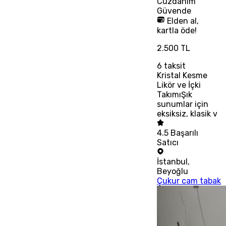
Cüzdanım
Güvende
Elden al,
kartla öde!
2.500 TL
6
taksit
Kristal Kesme
Likör ve İçki
TakımıŞık
sunumlar için
eksiksiz, klasik v
4.5
Başarılı
Satıcı
İstanbul
,
Beyoğlu
Çukur cam tabak