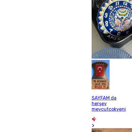
SAYFAM da
herşey
mevcutcokyeni