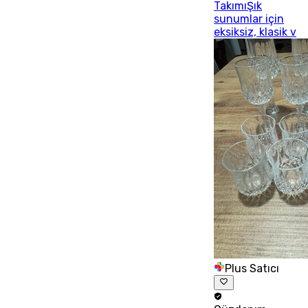
TakımıŞık
sunumlar için
eksiksiz, klasik v
Plus Satıcı