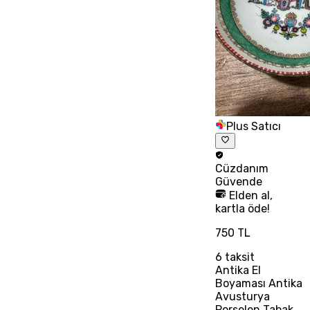
Plus Satıcı
Cüzdanım
Güvende
Elden al,
kartla öde!
750 TL
6
taksit
Antika El
Boyaması Antika
Avusturya
Porselen Tabak