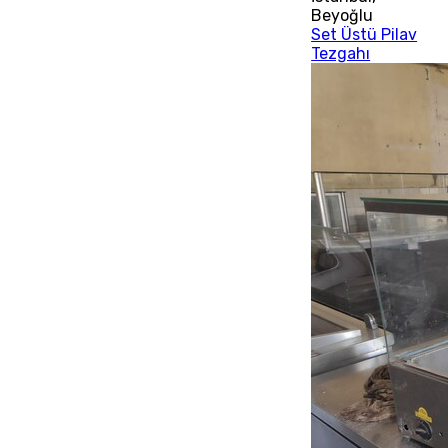
Beyoğlu
Set Üstü Pilav
Tezgahı