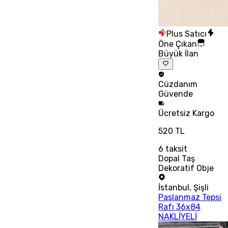
Plus Satıcı
Öne Çıkan
Büyük İlan
Cüzdanım
Güvende
Ücretsiz
Kargo
520 TL
6
taksit
Dopal Taş
Dekoratif Obje
İstanbul
,
Şişli
Paslanmaz Tepsi
Rafı 36x84
NAKLİYELİ