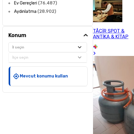
Ev Gereçleri
(
76.487
)
Aydınlatma
(
28.902
)
TÂCİR SPOT &
Konum
ANTİKA & KİTAP
İl seçin
İlçe seçin
Mevcut konumu kullan