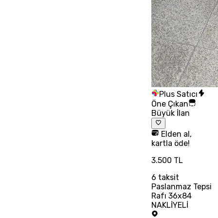
Plus Satıcı
Öne Çıkan
Büyük İlan
Elden al,
kartla öde!
3.500 TL
6
taksit
Paslanmaz Tepsi
Rafı 36x84
NAKLİYELİ