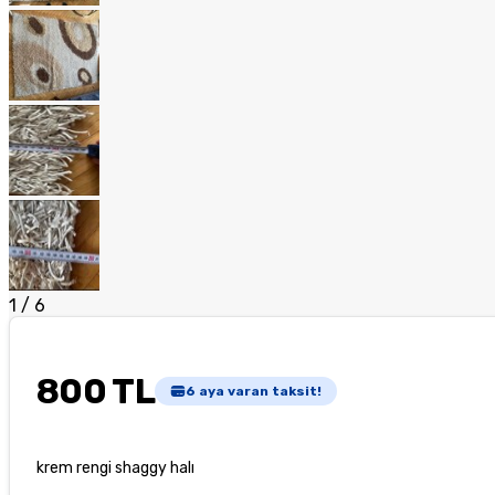
1
/
6
800 TL
6
aya varan taksit!
krem rengi shaggy halı