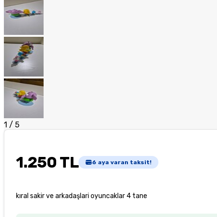
1
/
5
1.250 TL
6
aya varan taksit!
kıral sakir ve arkadaşlari oyuncaklar 4 tane