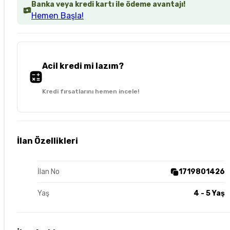
Banka veya kredi kartı ile ödeme avantajı!
Hemen Başla!
Acil kredi mi lazım?
Kredi fırsatlarını hemen incele!
İlan Özellikleri
İlan No
1719801426
Yaş
4 - 5 Yaş