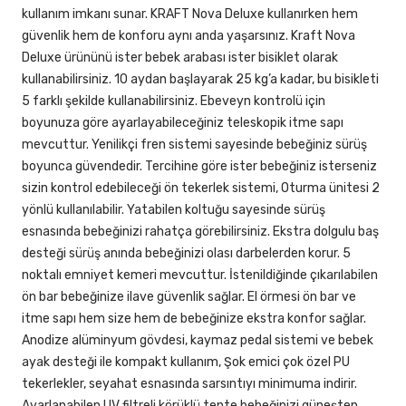
kullanım imkanı sunar. KRAFT Nova Deluxe kullanırken hem
güvenlik hem de konforu aynı anda yaşarsınız. Kraft Nova
Deluxe ürününü ister bebek arabası ister bisiklet olarak
kullanabilirsiniz. 10 aydan başlayarak 25 kg’a kadar, bu bisikleti
5 farklı şekilde kullanabilirsiniz. Ebeveyn kontrolü için
boyunuza göre ayarlayabileceğiniz teleskopik itme sapı
mevcuttur. Yenilikçi fren sistemi sayesinde bebeğiniz sürüş
boyunca güvendedir. Tercihine göre ister bebeğiniz isterseniz
sizin kontrol edebileceği ön tekerlek sistemi, Oturma ünitesi 2
yönlü kullanılabilir. Yatabilen koltuğu sayesinde sürüş
esnasında bebeğinizi rahatça görebilirsiniz. Ekstra dolgulu baş
desteği sürüş anında bebeğinizi olası darbelerden korur. 5
noktalı emniyet kemeri mevcuttur. İstenildiğinde çıkarılabilen
ön bar bebeğinize ilave güvenlik sağlar. El örmesi ön bar ve
itme sapı hem size hem de bebeğinize ekstra konfor sağlar.
Anodize alüminyum gövdesi, kaymaz pedal sistemi ve bebek
ayak desteği ile kompakt kullanım, Şok emici çok özel PU
tekerlekler, seyahat esnasında sarsıntıyı minimuma indirir.
Ayarlanabilen UV filtreli körüklü tente bebeğinizi güneşten