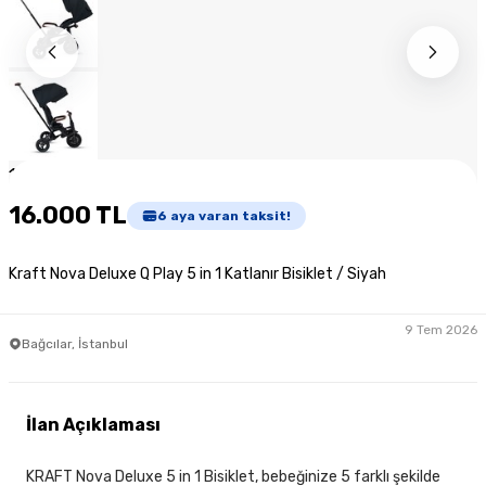
1
/
10
16.000 TL
6
aya varan taksit!
Kraft Nova Deluxe Q Play 5 in 1 Katlanır Bisiklet / Siyah
9 Tem 2026
Bağcılar, İstanbul
İlan Açıklaması
KRAFT Nova Deluxe 5 in 1 Bisiklet, bebeğinize 5 farklı şekilde