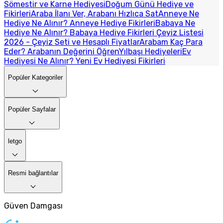
Sömestir ve Karne Hediyesi
Doğum Günü Hediye ve
Fikirleri
Araba İlanı Ver, Arabanı Hızlıca Sat
Anneye Ne
Hediye Ne Alınır? Anneye Hediye Fikirleri
Babaya Ne
Hediye Ne Alınır? Babaya Hediye Fikirleri
Çeyiz Listesi
2026 - Çeyiz Seti ve Hesaplı Fiyatlar
Arabam Kaç Para
Eder? Arabanın Değerini Öğren
Yılbaşı Hediyeleri
Ev
Hediyesi Ne Alınır? Yeni Ev Hediyesi Fikirleri
Popüler Kategoriler
Popüler Sayfalar
letgo
Resmi bağlantılar
Güven Damgası