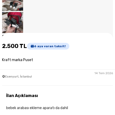
1
/
10
2.500 TL
6
aya varan taksit!
Kraft marka Puset
14 Tem 2026
Esenyurt, İstanbul
İlan Açıklaması
bebek arabası ekleme aparatı da dahil