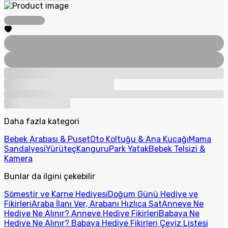
Daha fazla kategori
Bebek Arabası & Puset
Oto Koltuğu & Ana Kucağı
Mama
Sandalyesi
Yürüteç
Kanguru
Park Yatak
Bebek Telsizi &
Kamera
Bunlar da ilgini çekebilir
Sömestir ve Karne Hediyesi
Doğum Günü Hediye ve
Fikirleri
Araba İlanı Ver, Arabanı Hızlıca Sat
Anneye Ne
Hediye Ne Alınır? Anneye Hediye Fikirleri
Babaya Ne
Hediye Ne Alınır? Babaya Hediye Fikirleri
Çeyiz Listesi