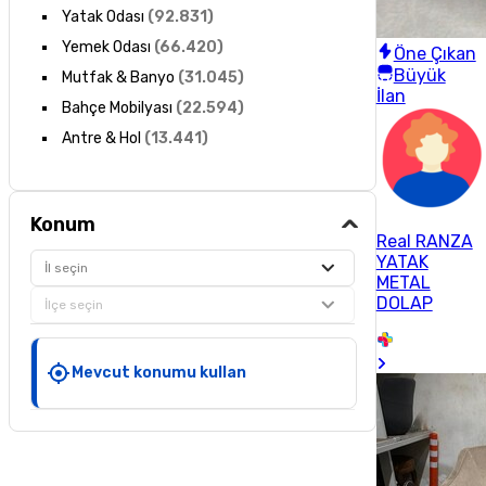
Yatak Odası
(
92.831
)
Yemek Odası
(
66.420
)
Öne Çıkan
Büyük
Mutfak & Banyo
(
31.045
)
İlan
Bahçe Mobilyası
(
22.594
)
Antre & Hol
(
13.441
)
Konum
Real RANZA
YATAK
İl seçin
METAL
DOLAP
İlçe seçin
Mevcut konumu kullan