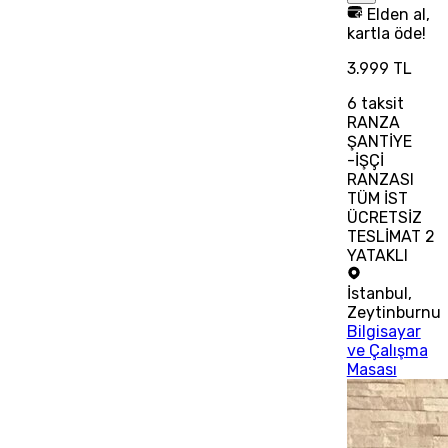
Elden al,
kartla öde!
3.999 TL
6
taksit
RANZA
ŞANTİYE
-İŞÇİ
RANZASI
TÜM İST
ÜCRETSİZ
TESLİMAT 2
YATAKLI
İstanbul
,
Zeytinburnu
Bilgisayar
ve Çalışma
Masası