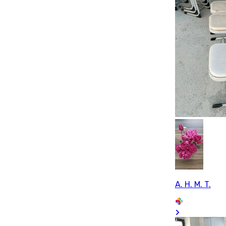
A. H. M. T.