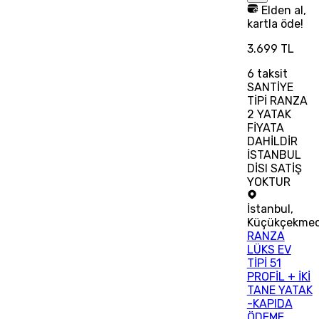
Elden al,
kartla öde!
3.699 TL
6
taksit
SANTİYE
TİPİ RANZA
2 YATAK
FİYATA
DAHİLDİR
İSTANBUL
DİSI SATİŞ
YOKTUR
İstanbul
,
Küçükçekme
RANZA
LÜKS EV
TİPİ 51
PROFİL + İKİ
TANE YATAK
-KAPIDA
ÖDEME