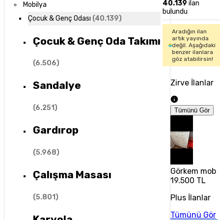
40.139
ilan
Mobilya
bulundu
Çocuk & Genç Odası
(
40.139
)
Aradığın ilan
Çocuk & Genç Oda Takımı
artık yayında
değil. Aşağıdaki
benzer ilanlara
göz atabilirsin!
(
6.506
)
Zirve İlanlar
Sandalye
(
6.251
)
Tümünü Gör
Gardırop
(
5.968
)
Görkem mobi
Çalışma Masası
19.500 TL
(
5.801
)
Plus İlanlar
Tümünü Gör
Karyola