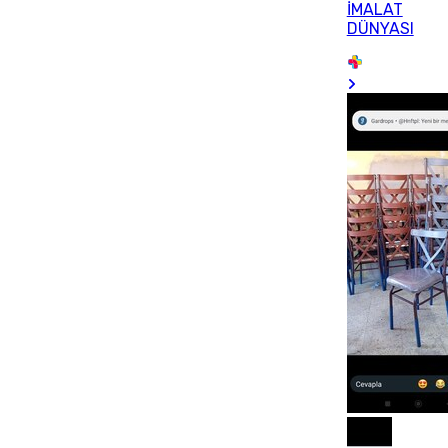
İMALAT
DÜNYASI