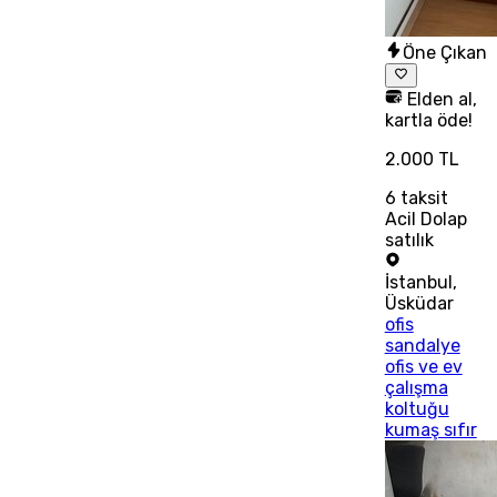
Öne Çıkan
Elden al,
kartla öde!
2.000 TL
6
taksit
Acil Dolap
satılık
İstanbul
,
Üsküdar
ofis
sandalye
ofis ve ev
çalışma
koltuğu
kumaş sıfır