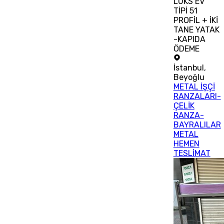
LÜKS EV
TİPİ 51
PROFİL + İKİ
TANE YATAK
-KAPIDA
ÖDEME
İstanbul
,
Beyoğlu
METAL İŞÇİ
RANZALARI-
ÇELİK
RANZA-
BAYRALILAR
METAL
HEMEN
TESLİMAT