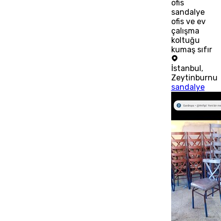
ofis
sandalye
ofis ve ev
çalışma
koltuğu
kumaş sıfır
İstanbul
,
Zeytinburnu
sandalye