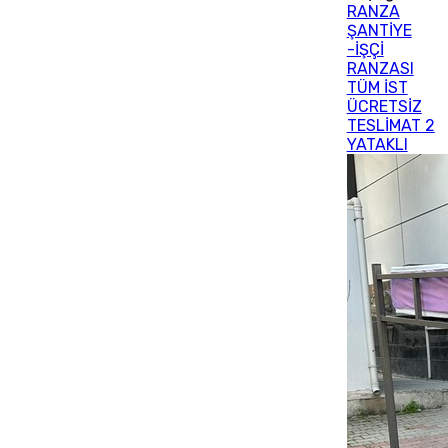
RANZA
ŞANTİYE
-İŞÇİ
RANZASI
TÜM İST
ÜCRETSİZ
TESLİMAT 2
YATAKLI