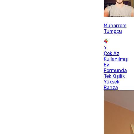
Muharrem
Tumpçu
Çok Az
Kullanılmış
Ev
Formunda
Tek Kişilik
Yüksek
Ranza