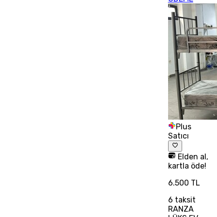
Plus
Satıcı
Elden al,
kartla öde!
6.500 TL
6
taksit
RANZA