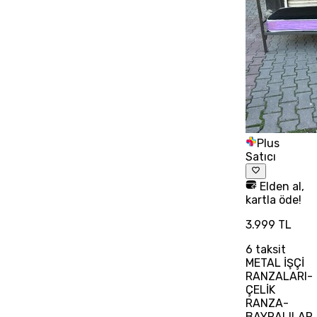
Plus
Satıcı
Elden al,
kartla öde!
3.999 TL
6
taksit
METAL İŞÇİ
RANZALARI-
ÇELİK
RANZA-
BAYRALILAR