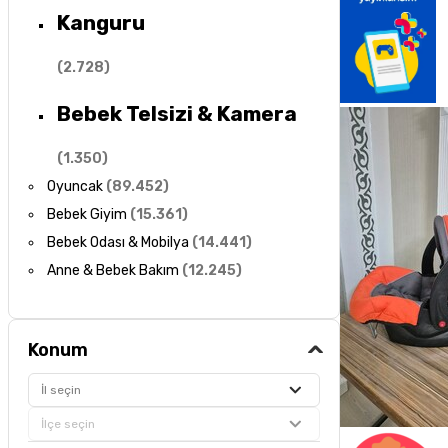
Kanguru
(
2.728
)
Bebek Telsizi & Kamera
(
1.350
)
Oyuncak
(
89.452
)
Bebek Giyim
(
15.361
)
Bebek Odası & Mobilya
(
14.441
)
Anne & Bebek Bakım
(
12.245
)
Konum
İl seçin
İlçe seçin