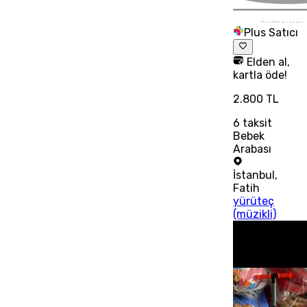
Plus Satıcı
Elden al,
kartla öde!
2.800 TL
6
taksit
Bebek
Arabası
İstanbul
,
Fatih
yürüteç
(müzikli)