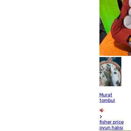
Murat
tombul
fisher price
oyun halısı