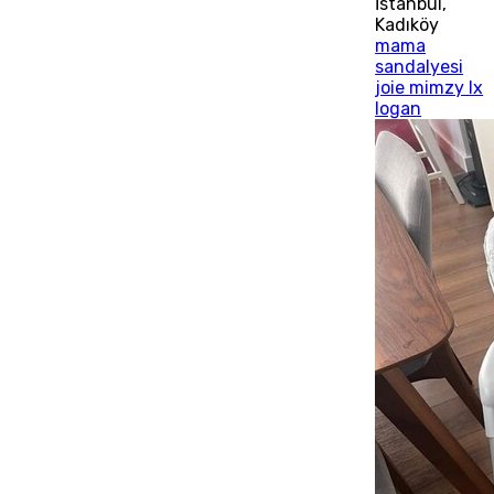
İstanbul
,
Kadıköy
mama
sandalyesi
joie mimzy lx
logan