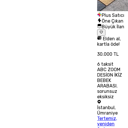
Plus Satıcı
Öne Çıkan
Büyük İlan
Elden al,
kartla öde!
30.000 TL
6
taksit
ABC ZOOM
DESİGN İKİZ
BEBEK
ARABASI.
sorunsuz
eksiksiz
İstanbul
,
Ümraniye
Tertemiz,
yeniden