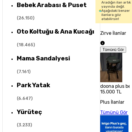
Aradığın ilan artık
Bebek Arabası & Puset
yayında değil.
Aşağıdaki benzer
ilanlara göz
(
26.150
)
atabilirsin!
Oto Koltuğu & Ana Kucağı
Zirve İlanlar
(
18.465
)
Tümünü Gör
Mama Sandalyesi
(
7.161
)
Park Yatak
doona plus be
15.000 TL
(
6.647
)
Plus İlanlar
Yürüteç
Tümünü Gör
(
3.233
)