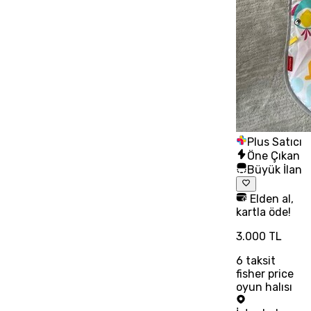
Plus Satıcı
Öne Çıkan
Büyük İlan
Elden al,
kartla öde!
3.000 TL
6
taksit
fisher price
oyun halısı