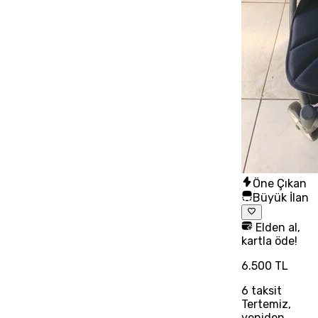
Öne Çıkan
Büyük İlan
Elden al,
kartla öde!
6.500 TL
6
taksit
Tertemiz,
yeniden