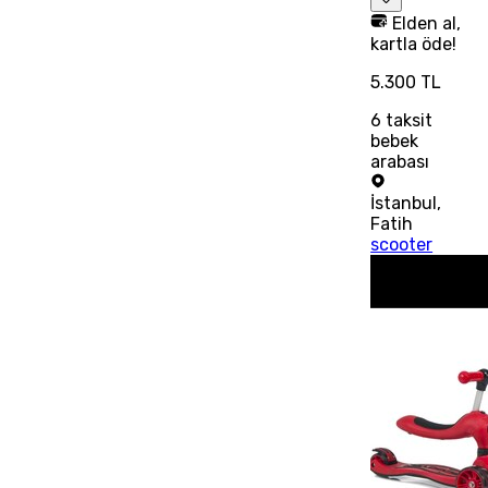
Elden al,
kartla öde!
5.300 TL
6
taksit
bebek
arabası
İstanbul
,
Fatih
scooter