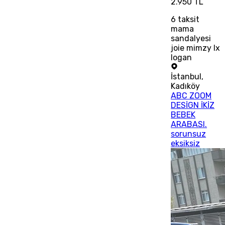
2.950 TL
6
taksit
mama
sandalyesi
joie mimzy lx
logan
İstanbul
,
Kadıköy
ABC ZOOM
DESİGN İKİZ
BEBEK
ARABASI.
sorunsuz
eksiksiz