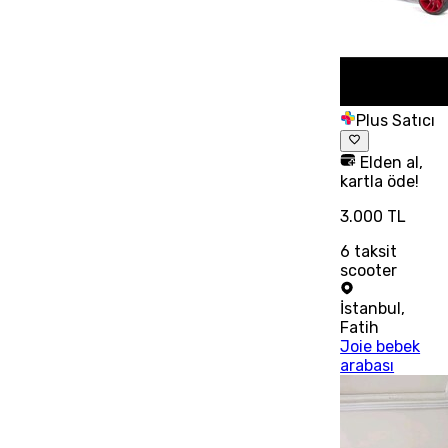
Plus Satıcı
Elden al,
kartla öde!
3.000 TL
6
taksit
scooter
İstanbul
,
Fatih
Joie bebek
arabası