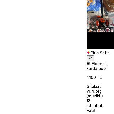
Plus Satıcı
Elden al,
kartla öde!
1.100 TL
6
taksit
yürüteç
(müzikli)
İstanbul
,
Fatih