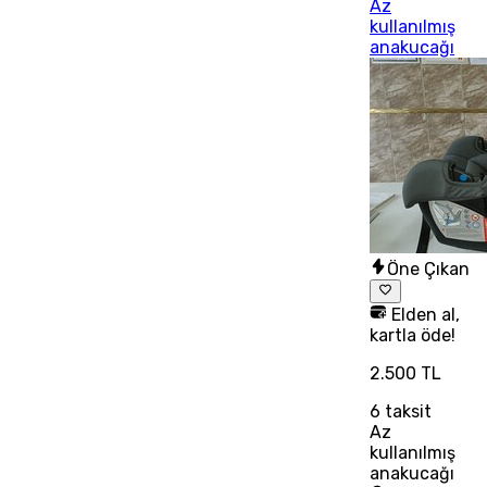
Az
kullanılmış
anakucağı
Öne Çıkan
Elden al,
kartla öde!
2.500 TL
6
taksit
Az
kullanılmış
anakucağı