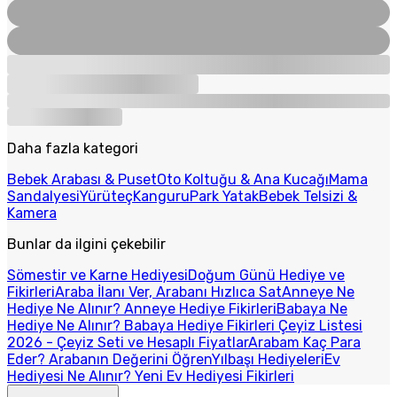
Daha fazla kategori
Bebek Arabası & Puset
Oto Koltuğu & Ana Kucağı
Mama
Sandalyesi
Yürüteç
Kanguru
Park Yatak
Bebek Telsizi &
Kamera
Bunlar da ilgini çekebilir
Sömestir ve Karne Hediyesi
Doğum Günü Hediye ve
Fikirleri
Araba İlanı Ver, Arabanı Hızlıca Sat
Anneye Ne
Hediye Ne Alınır? Anneye Hediye Fikirleri
Babaya Ne
Hediye Ne Alınır? Babaya Hediye Fikirleri
Çeyiz Listesi
2026 - Çeyiz Seti ve Hesaplı Fiyatlar
Arabam Kaç Para
Eder? Arabanın Değerini Öğren
Yılbaşı Hediyeleri
Ev
Hediyesi Ne Alınır? Yeni Ev Hediyesi Fikirleri