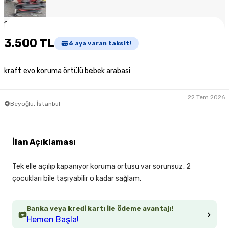
1
/
5
3.500 TL
6
aya varan taksit!
kraft evo koruma örtülü bebek arabasi
22 Tem 2026
Beyoğlu, İstanbul
İlan Açıklaması
Tek elle açılıp kapanıyor koruma ortusu var sorunsuz. 2
çocukları bile taşıyabilir o kadar sağlam.
Banka veya kredi kartı ile ödeme avantajı!
Hemen Başla!