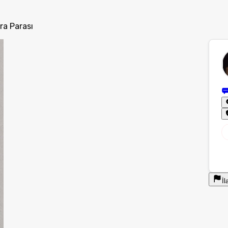
ra Parası
İl