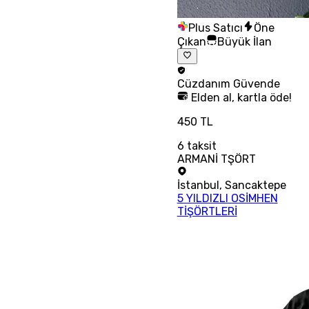
Plus Satıcı
Öne
Çıkan
Büyük İlan
Cüzdanım
Güvende
Elden al, kartla öde!
450 TL
6
taksit
ARMANİ TŞÖRT
İstanbul
,
Sancaktepe
5 YILDIZLI OSİMHEN
TİŞÖRTLERİ