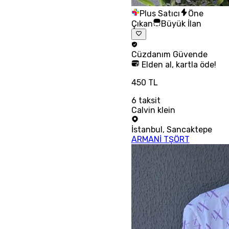
Plus Satıcı
Öne
Çıkan
Büyük İlan
Cüzdanım
Güvende
Elden al, kartla öde!
450 TL
6
taksit
Calvin klein
İstanbul
,
Sancaktepe
ARMANİ TŞÖRT