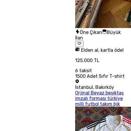
Öne Çıkan
Büyük
İlan
Elden al, kartla öde!
125.000 TL
6
taksit
1500 Adet Sıfır T-shirt
İstanbul
,
Bakırköy
Orjinal Beyaz beşiktaş
imzalı forması türkiye
milli futbol takım bjk