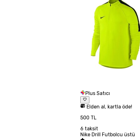
Plus Satıcı
Elden al, kartla öde!
500 TL
6
taksit
Nike Drill Futbolcu üstü