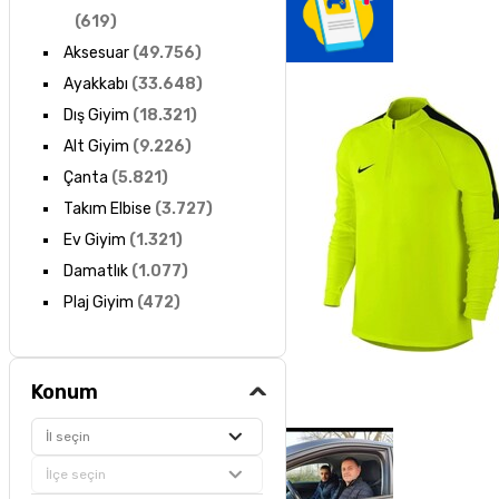
(
619
)
Aksesuar
(
49.756
)
Ayakkabı
(
33.648
)
Dış Giyim
(
18.321
)
Alt Giyim
(
9.226
)
Çanta
(
5.821
)
Takım Elbise
(
3.727
)
Ev Giyim
(
1.321
)
Damatlık
(
1.077
)
Plaj Giyim
(
472
)
Konum
İl seçin
İlçe seçin