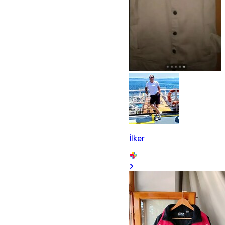
İlker