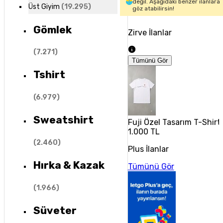
değil. Aşağıdaki benzer ilanlara
Üst Giyim
(
19.295
)
göz atabilirsin!
Gömlek
Zirve İlanlar
(
7.271
)
Tümünü Gör
Tshirt
(
6.979
)
Sweatshirt
Fuji Özel Tasarım T-Shirt 
1.000 TL
(
2.460
)
Plus İlanlar
Hırka & Kazak
Tümünü Gör
(
1.966
)
Süveter