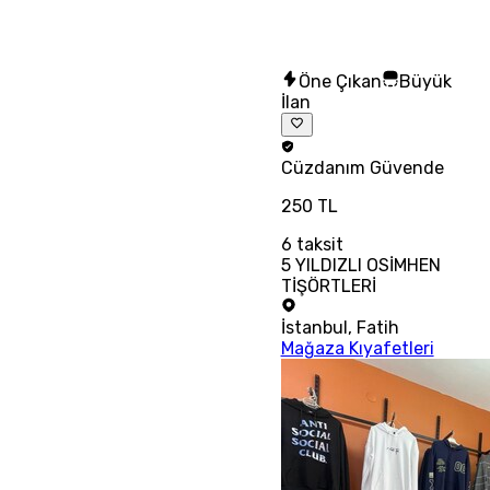
Öne Çıkan
Büyük
İlan
Cüzdanım
Güvende
250 TL
6
taksit
5 YILDIZLI OSİMHEN
TİŞÖRTLERİ
İstanbul
,
Fatih
Mağaza Kıyafetleri