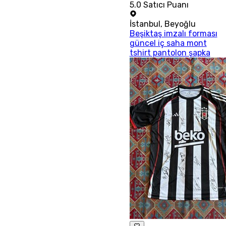
5.0
Satıcı Puanı
İstanbul
,
Beyoğlu
Beşiktaş imzalı forması
güncel iç saha mont
tshirt pantolon şapka