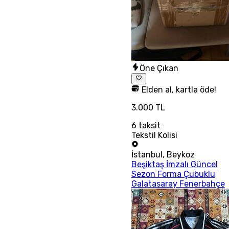
Öne Çıkan
Elden al, kartla öde!
3.000 TL
6
taksit
Tekstil Kolisi
İstanbul
,
Beykoz
Beşiktaş İmzalı Güncel
Sezon Forma Çubuklu
Galatasaray Fenerbahçe