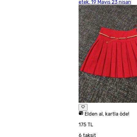
etek. 19 Mayıs 23 nisan
Elden al, kartla öde!
175 TL
6
taksit