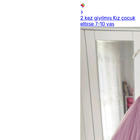
2 kez giyilmiş Kız çocuk
elbise 7-10 yaş