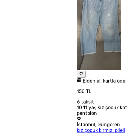
Elden al, kartla öde!
150 TL
6
taksit
10 11 yaş Kız çocuk kot
pantolon
İstanbul
,
Güngören
kız çocuk kırmızı pileli