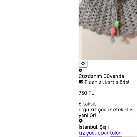
Cüzdanım
Güvende
Elden al, kartla öde!
750 TL
6
taksit
örgü kız çocuk etek el işi
yeni Gri
İstanbul
,
Şişli
kız çocuk pantolon