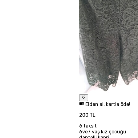
Elden al, kartla öde!
200 TL
6
taksit
6ve7 yaş kız çocuğu
dantelli kapri