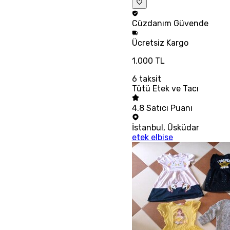
Cüzdanım
Güvende
Ücretsiz
Kargo
1.000 TL
6
taksit
Tütü Etek ve Tacı
4.8
Satıcı Puanı
İstanbul
,
Üsküdar
etek elbise