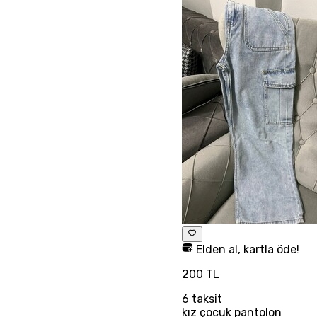
Elden al, kartla öde!
200 TL
6
taksit
kız çocuk pantolon