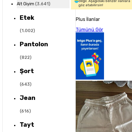
değil. Aşağıdaki benzer ilanlara
Alt Giyim
(
3.641
)
göz atabilirsin!
Etek
Plus İlanlar
Tümünü Gör
(
1.002
)
Pantolon
(
822
)
Şort
(
643
)
Jean
(
616
)
Tayt