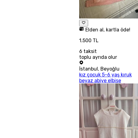
Elden al, kartla öde!
1.500 TL
6
taksit
toplu ayrıda olur
İstanbul
,
Beyoğlu
kız çocuk 5-6 yaş kıruk
beyaz abiye elbise