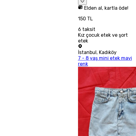
Elden al, kartla öde!
150 TL
6
taksit
Kız çocuk etek ve şort
etek
İstanbul
,
Kadıköy
7 - 8 yaş mini etek mavi
renk