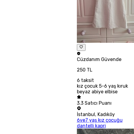
Cüzdanım
Güvende
250 TL
6
taksit
kız çocuk 5-6 yaş kıruk
beyaz abiye elbise
3.3
Satıcı Puanı
İstanbul
,
Kadıköy
6ve7 yaş kız çocuğu
dantelli kapri