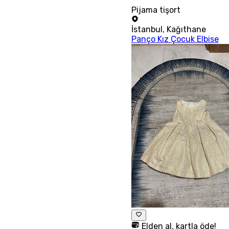
Pijama tişort
İstanbul
,
Kağıthane
Panço Kız Çocuk Elbise
Elden al, kartla öde!