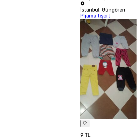
İstanbul
,
Güngören
Pijama tişort
9 TL