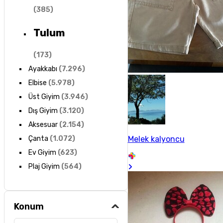
(
385
)
Tulum
(
173
)
Ayakkabı
(
7.296
)
Elbise
(
5.978
)
Üst Giyim
(
3.946
)
Dış Giyim
(
3.120
)
Aksesuar
(
2.154
)
Melek kalyoncu
Çanta
(
1.072
)
Ev Giyim
(
623
)
Plaj Giyim
(
564
)
Konum