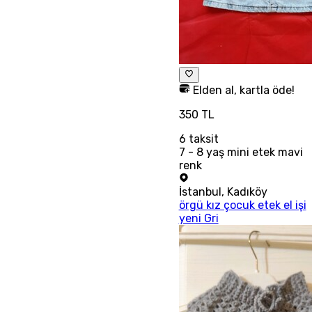
Elden al, kartla öde!
350 TL
6
taksit
7 - 8 yaş mini etek mavi
renk
İstanbul
,
Kadıköy
örgü kız çocuk etek el işi
yeni Gri