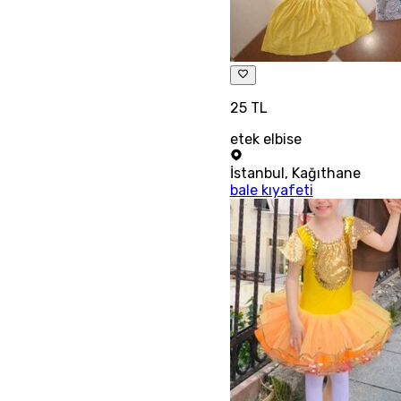
25 TL
etek elbise
İstanbul
,
Kağıthane
bale kıyafeti