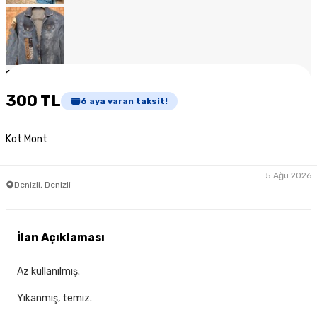
1
/
6
300 TL
6
aya varan taksit!
Kot Mont
5 Ağu 2026
Denizli, Denizli
İlan Açıklaması
Az kullanılmış.
Yıkanmış, temiz.