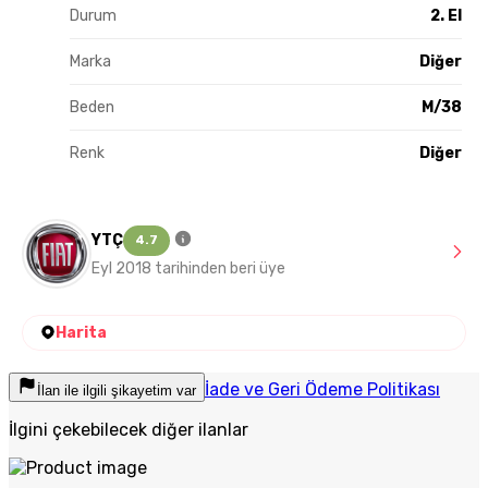
Durum
2. El
Marka
Diğer
Beden
M/38
Renk
Diğer
YTÇ
4.7
Eyl 2018 tarihinden beri üye
Harita
İade ve Geri Ödeme Politikası
İlan ile ilgili şikayetim var
İlgini çekebilecek diğer ilanlar