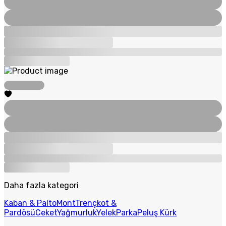
Daha fazla kategori
Kaban & Palto
Mont
Trençkot &
Pardösü
Ceket
Yağmurluk
Yelek
Parka
Peluş Kürk