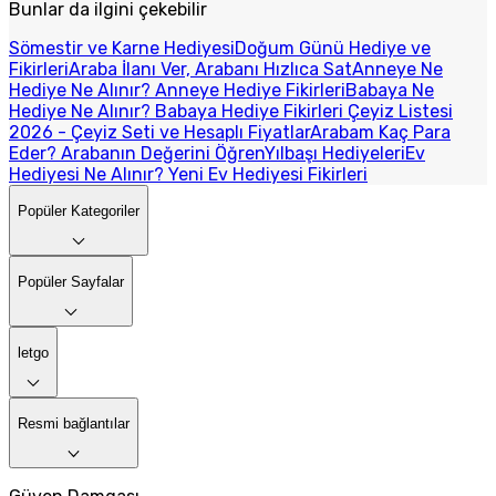
Bunlar da ilgini çekebilir
Sömestir ve Karne Hediyesi
Doğum Günü Hediye ve
Fikirleri
Araba İlanı Ver, Arabanı Hızlıca Sat
Anneye Ne
Hediye Ne Alınır? Anneye Hediye Fikirleri
Babaya Ne
Hediye Ne Alınır? Babaya Hediye Fikirleri
Çeyiz Listesi
2026 - Çeyiz Seti ve Hesaplı Fiyatlar
Arabam Kaç Para
Eder? Arabanın Değerini Öğren
Yılbaşı Hediyeleri
Ev
Hediyesi Ne Alınır? Yeni Ev Hediyesi Fikirleri
Popüler Kategoriler
Popüler Sayfalar
letgo
Resmi bağlantılar