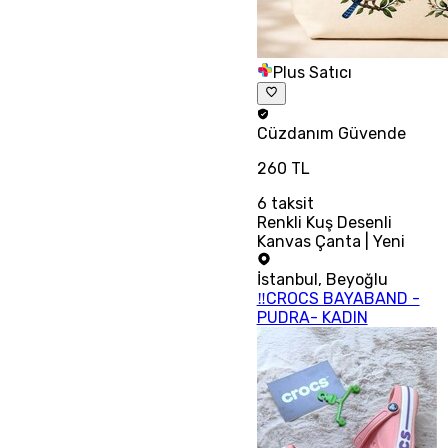
Plus Satıcı
Cüzdanım
Güvende
260 TL
6
taksit
Renkli Kuş Desenli
Kanvas Çanta | Yeni
İstanbul
,
Beyoğlu
‼CROCS BAYABAND -
PUDRA- KADIN