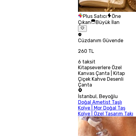
Plus Satıcı
Öne
Çıkan
Büyük İlan
Cüzdanım
Güvende
260 TL
6
taksit
Kitapseverlere Özel
Kanvas Çanta | Kitap
Çiçek Kahve Desenli
Çanta
İstanbul
,
Beyoğlu
Doğal Ametist Taşlı
Kolye | Mor Doğal Taş
Kolye | Özel Tasarım Takı