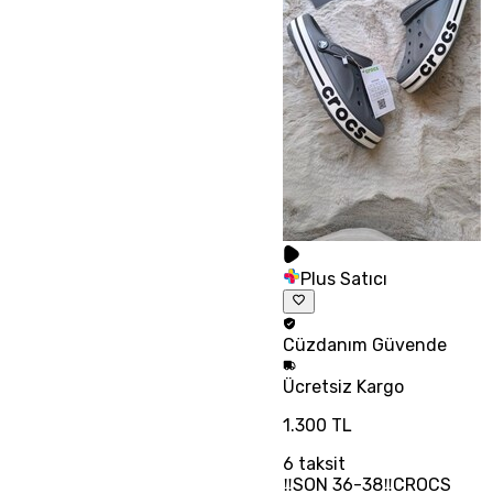
Plus Satıcı
Cüzdanım
Güvende
Ücretsiz
Kargo
1.300 TL
6
taksit
‼SON 36-38‼CROCS