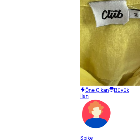
Öne Çıkan
Büyük
İlan
Spike