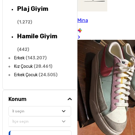
Plaj Giyim
Mina
(
1.272
)
Hamile Giyim
(
442
)
Erkek
(
143.207
)
Kız Çocuk
(
28.461
)
Erkek Çocuk
(
24.505
)
Konum
İl seçin
İlçe seçin