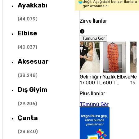
değil. Aşağıdaki benzer ilanlara
Ayakkabı
göz atabilirsin!
(
44.079
)
Zirve İlanlar
Elbise
Tümünü Gör
(
40.037
)
Aksesuar
(
38.248
)
Gelinliğim
Yazlık Elbise
Med
17.000 TL
600 TL
19.
Dış Giyim
Plus İlanlar
(
29.206
)
Tümünü Gör
Çanta
(
28.840
)