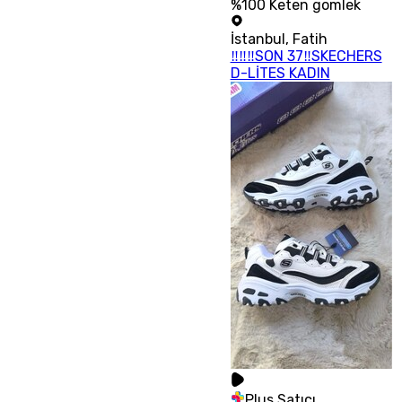
%100 Keten gomlek
İstanbul
,
Fatih
‼‼‼SON 37‼SKECHERS
D-LİTES KADIN
Plus Satıcı