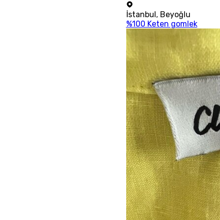
İstanbul
,
Beyoğlu
%100 Keten gomlek