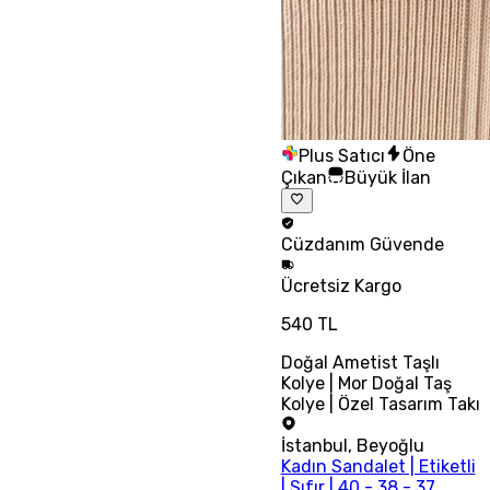
Plus Satıcı
Öne
Çıkan
Büyük İlan
Cüzdanım
Güvende
Ücretsiz
Kargo
540 TL
Doğal Ametist Taşlı
Kolye | Mor Doğal Taş
Kolye | Özel Tasarım Takı
İstanbul
,
Beyoğlu
Kadın Sandalet | Etiketli
| Sıfır | 40 - 38 - 37