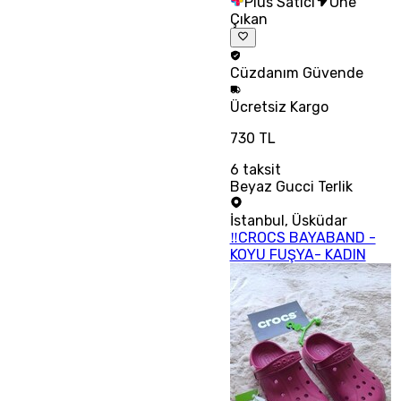
Plus Satıcı
Öne
Çıkan
Cüzdanım
Güvende
Ücretsiz
Kargo
730 TL
6
taksit
Beyaz Gucci Terlik
İstanbul
,
Üsküdar
‼CROCS BAYABAND -
KOYU FUŞYA- KADIN