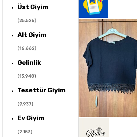
Üst Giyim
(
25.526
)
Alt Giyim
(
16.662
)
Gelinlik
(
13.948
)
Tesettür Giyim
(
9.937
)
Ev Giyim
(
2.153
)