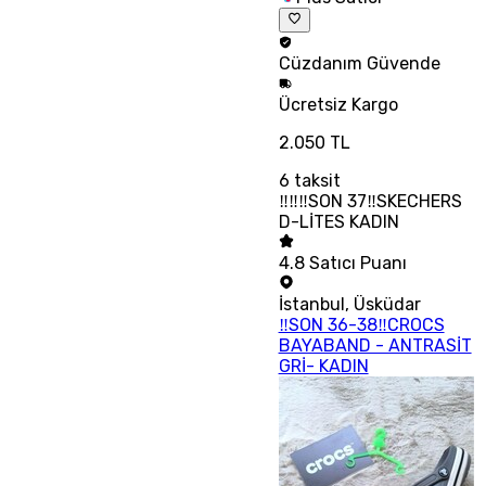
Cüzdanım
Güvende
Ücretsiz
Kargo
2.050 TL
6
taksit
‼‼‼SON 37‼SKECHERS
D-LİTES KADIN
4.8
Satıcı Puanı
İstanbul
,
Üsküdar
‼SON 36-38‼CROCS
BAYABAND - ANTRASİT
GRİ- KADIN