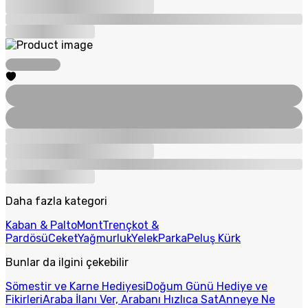
Daha fazla kategori
Kaban & Palto
Mont
Trençkot &
Pardösü
Ceket
Yağmurluk
Yelek
Parka
Peluş Kürk
Bunlar da ilgini çekebilir
Sömestir ve Karne Hediyesi
Doğum Günü Hediye ve
Fikirleri
Araba İlanı Ver, Arabanı Hızlıca Sat
Anneye Ne