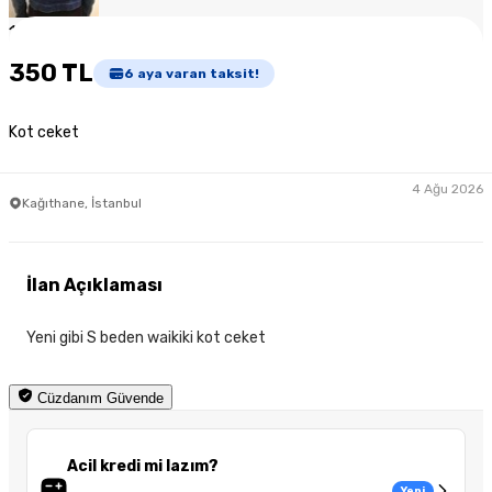
1
/
2
350 TL
6
aya varan taksit!
Kot ceket
4 Ağu 2026
Kağıthane, İstanbul
İlan Açıklaması
Yeni gibi S beden waikiki kot ceket
Cüzdanım Güvende
Acil kredi mi lazım?
Yeni