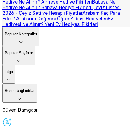
Hediye Ne Alınır? Anneye Hediye Fikirleri
Babaya Ne
Hediye Ne Alınır? Babaya Hediye Fikirleri
Çeyiz Listesi
2026 - Çeyiz Seti ve Hesaplı Fiyatlar
Arabam Kaç Para
Eder? Arabanın Değerini Öğren
Yılbaşı Hediyeleri
Ev
Hediyesi Ne Alınır? Yeni Ev Hediyesi Fikirleri
Popüler Kategoriler
Popüler Sayfalar
letgo
Resmi bağlantılar
Güven Damgası