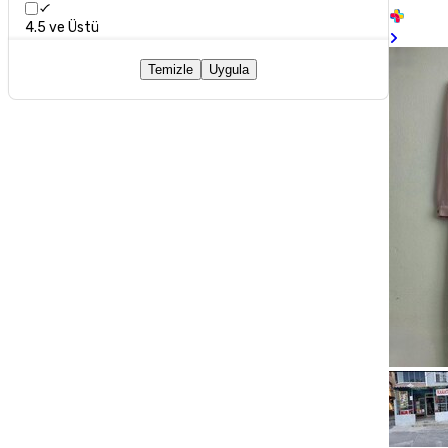
4.5 ve Üstü
Temizle
Uygula