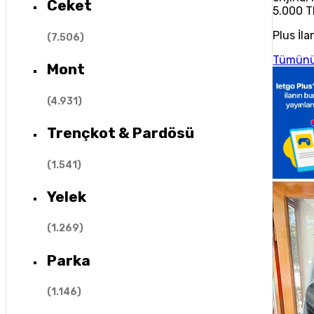
Ceket
5.000 T
Plus İla
(
7.506
)
Tümünü
Mont
(
4.931
)
Trençkot & Pardösü
(
1.541
)
Yelek
(
1.269
)
Parka
(
1.146
)