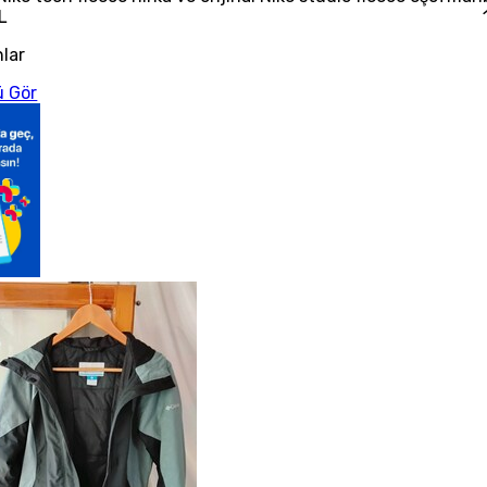
L
nlar
 Gör