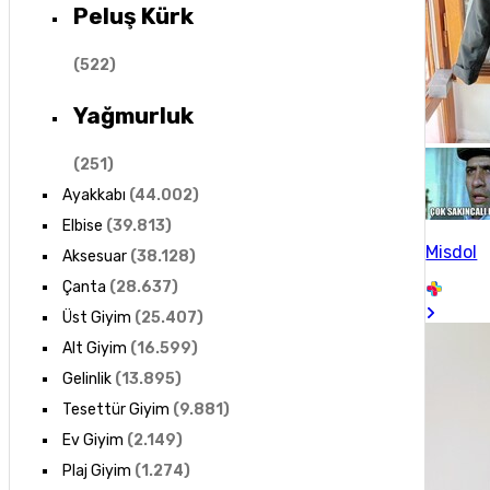
Peluş Kürk
(
522
)
Yağmurluk
(
251
)
Ayakkabı
(
44.002
)
Elbise
(
39.813
)
Misdol
Aksesuar
(
38.128
)
Çanta
(
28.637
)
Üst Giyim
(
25.407
)
Alt Giyim
(
16.599
)
Gelinlik
(
13.895
)
Tesettür Giyim
(
9.881
)
Ev Giyim
(
2.149
)
Plaj Giyim
(
1.274
)