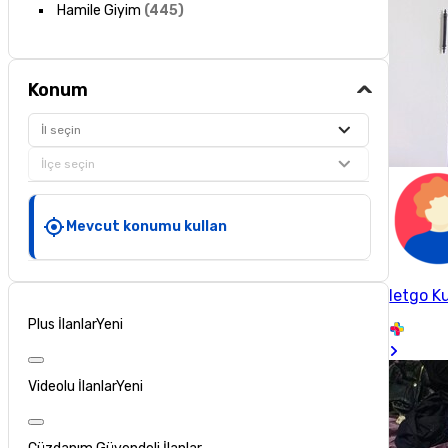
Hamile Giyim
(
445
)
Konum
İl seçin
İlçe seçin
Mevcut konumu kullan
letgo Ku
Plus İlanlar
Yeni
Videolu İlanlar
Yeni