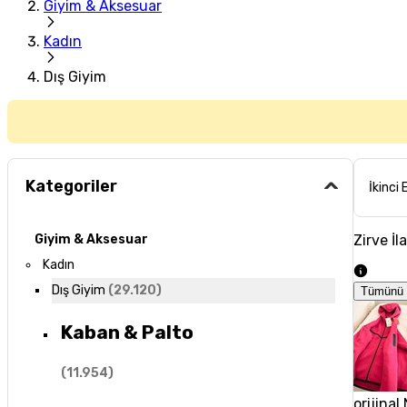
Giyim & Aksesuar
Kadın
Dış Giyim
Kategoriler
İkinci 
Zirve İl
Giyim & Aksesuar
Kadın
Dış Giyim
(
29.120
)
Tümünü 
Kaban & Palto
(
11.954
)
orijinal