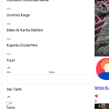
Cüzdanım Güvendeli İlanlar
Ücretsiz Kargo
Elden Al, Kartla Öde
Yeni
Kuponlu Ürünler
Yeni
Fiyat
Min
Maks
letgo Ku
İlan Tarihi
Tümü