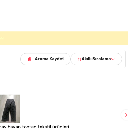
in!
Arama Kaydet
Akıllı Sıralama
bay bayan toptan tekstil ürünleri