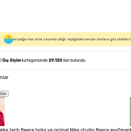
Aradığın ilan artık yayında değil. Aşağıdaki benzer ilanlara göz atabilirs
El
Dış Giyim
kategorisinde
29.120
ilan bulundu
anlar
Gör
 Nike tech fleece hırka ve orijinal Nike studio fleece eşofman